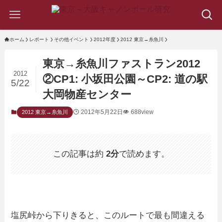
ホーム
レポート
その他イベント
2012年度
2012 東京→糸魚川
東京→糸魚川ファストラン2012
2012
②CP1: 小坂田公園～CP2: 道の駅
5/22
大岡物産センター
2012年5月22日
688view
2012 東京→糸魚川
この記事は約
2分
で読めます。
塩尻峠から下りきると、このルートで最も間違える