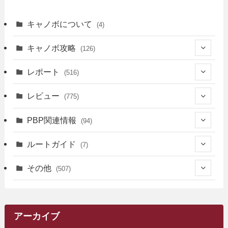
キャノボについて
(4)
キャノボ攻略
(126)
(39)
レポート
(516)
(12)
(36)
(34)
レビュー
(775)
(17)
(12)
(5)
(371)
(7)
(161)
PBP関連情報
(94)
(3)
(3)
(4)
(14)
(111)
(9)
(258)
(6)
(4)
ルートガイド
(7)
(3)
(13)
(7)
(18)
(49)
(6)
(6)
(101)
(3)
(47)
(29)
(1)
その他
(507)
(2)
(9)
(16)
(27)
(11)
(4)
(8)
(8)
(20)
(34)
(2)
(31)
(5)
(29)
(1)
(264)
(6)
(62)
(15)
(16)
(4)
(4)
(4)
(26)
(51)
(10)
(1)
(7)
(7)
(14)
(9)
(11)
(3)
(161)
アーカイブ
(1)
(14)
(5)
(10)
(15)
(17)
(6)
(4)
(1)
(2)
(16)
(68)
(1)
(14)
(21)
(7)
(9)
(27)
(2)