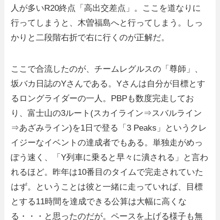
人が多いR20終点「高出交差点」。ここを道なりに
行ってしまうと、木曽福島へと行ってしまう。しっ
かりと二段階右折で右に行くのが正解だ。
ここで合流したのが、チームレグルスの「尊師」、
坂バカ日誌のYさんである。Yさんは自分が目標とす
るロングライダーの一人。PBPも数度完走してお
り、富士山の3ルート(スカイライン⇒スバルライン
⇒あざみライン)を1日で登る「3 Peaks」というクレ
イジーなイベントの達成者でもある。単独走がめっ
ぽう速く、「Y列車に乗ると早々に潰される」と言わ
れるほど。昨年は10番目のタイムで完走されていた
はず。ということは彼と一緒に走っていれば、目標
とする11時間を達成できる公算は大幅に高くな
る・・・と思ったのだが。ペースを上げる様子も無