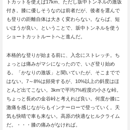
トカットを使えば17km、ただし坂中トンネルの激坂
付き。膝に優しそうなのは前者だが、後者を選んで
も登りの距離自体は大きく変わらない。ならば、短
いほうが良い。ということで、坂中トンネルを使う
ショートカットルートへと進んだ。
本格的な登りが始まる前に、入念にストレッチ。ち
ょっとは痛みがマシになったので、いざ登り始め
る。「かなりの激坂」と聞いていたが、そこまでで
はない。7～8%は頻発するが、10%以上の斜度はほ
とんど出てこない。3kmで平均7%程度の小さな峠。
ちょっと長めの金谷峠と考えれば良い。何度か膝に
激痛を感じながらもインナーローで登っていく。天
気も快晴で車も来ない。高原の快適なヒルクライム
だ。・・・膝の痛みがなければ。