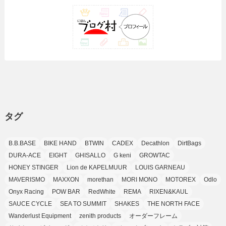
(1)
(35)
(10)
(9)
(10)
(10)
(2)
(4)
(1)
(3)
(47)
(6)
(8)
(39)
(42)
(7)
(7)
(23)
(20)
(3)
(4)
(5)
(7)
(1)
(24)
(8)
(8)
(8)
(15)
(2)
(10)
(1)
(2)
(4)
(3)
(37)
(11)
(9)
(6)
(5)
(6)
(2)
(3)
(7)
(25)
(9)
(9)
(6)
(1)
(12)
(9)
タグ
(7)
(7)
(9)
(4)
(6)
B.B.BASE
BIKE HAND
BTWIN
CADEX
Decathlon
DirtBags
(7)
(15)
(10)
DURA-ACE
EIGHT
GHISALLO
G keni
GROWTAC
(9)
HONEY STINGER
Lion de KAPELMUUR
LOUIS GARNEAU
(21)
MAVERISMO
MAXXON
morethan
MORI MONO
MOTOREX
Odlo
(8)
Onyx Racing
POW BAR
RedWhite
REMA
RIXEN&KAUL
SAUCE CYCLE
SEA TO SUMMIT
SHAKES
THE NORTH FACE
Wanderlust Equipment
zenith products
オーダーフレーム