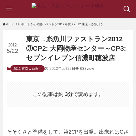
ホーム
レポート
その他イベント
2012年度
2012 東京→糸魚川
東京→糸魚川ファストラン2012
2012
③CP2: 大岡物産センター～CP3:
5/22
セブンイレブン信濃町穂波店
2012年5月22日
638view
2012 東京→糸魚川
この記事は約
3分
で読めます。
そそくさと準備をして、第2CPを出発。出来ればGさ