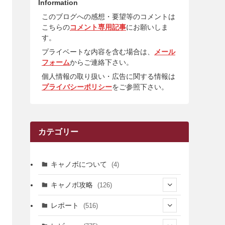
Information
このブログへの感想・要望等のコメントは
こちらの
コメント専用記事
にお願いしま
す。
プライベートな内容を含む場合は、
メール
フォーム
からご連絡下さい。
個人情報の取り扱い・広告に関する情報は
プライバシーポリシー
をご参照下さい。
カテゴリー
キャノボについて
(4)
キャノボ攻略
(126)
(39)
レポート
(516)
(12)
(36)
(34)