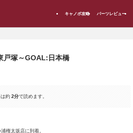
キャノボ攻略
パーツレビュー
7:東戸塚～GOAL:日本橋
事は約
2分
で読めます。
ート小浦権太坂店に到着。