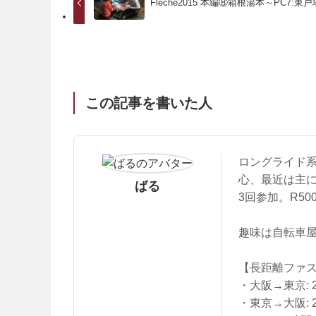
Fleche2015 本編⑧箱根湯本～PC7:東戸
この記事を書いた人
ロングライド
心、最近は主にブ
ばる
3回参加。R50
趣味は自転車屋
【長距離ファ
・大阪→東京: 23
・東京→大阪: 23