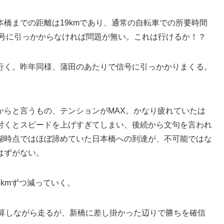
橋までの距離は19kmであり、通常の自転車での所要時間
信号に引っかからなければ問題が無い。これは行けるか！？
行く。昨年同様、蒲田のあたりで信号に引っかかりまくる。
からと言うもの、テンションがMAX。かなり疲れていたは
付くとスピードを上げすぎてしまい、後続から文句を言われ
湖時点ではほぼ諦めていた日本橋への到達が、不可能ではな
はずがない。
kmずつ減っていく。
を計算しながら走るが、新橋に差し掛かった辺りで勝ちを確信