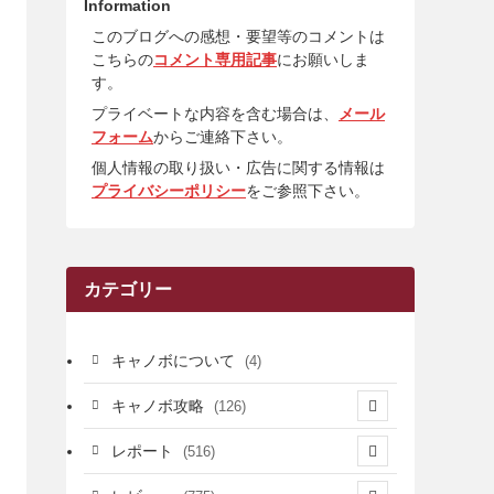
Information
このブログへの感想・要望等のコメントは
こちらの
コメント専用記事
にお願いしま
す。
プライベートな内容を含む場合は、
メール
フォーム
からご連絡下さい。
個人情報の取り扱い・広告に関する情報は
プライバシーポリシー
をご参照下さい。
カテゴリー
キャノボについて
(4)
キャノボ攻略
(126)
(39)
レポート
(516)
(12)
(36)
(34)