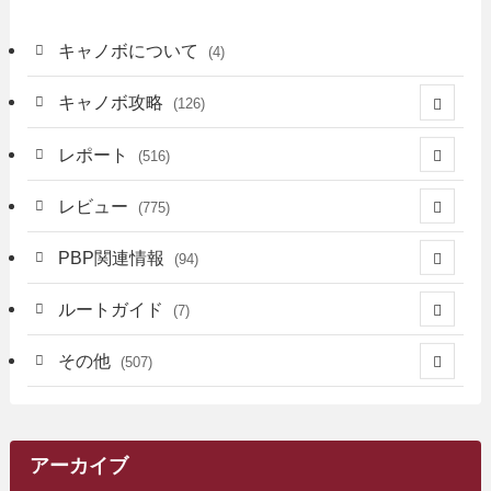
キャノボについて
(4)
キャノボ攻略
(126)
(39)
レポート
(516)
(12)
(36)
(34)
レビュー
(775)
(17)
(12)
(5)
(371)
(7)
(161)
PBP関連情報
(94)
(3)
(3)
(4)
(14)
(111)
(9)
(258)
(6)
(4)
ルートガイド
(7)
(3)
(13)
(7)
(18)
(49)
(6)
(6)
(101)
(3)
(47)
(29)
(1)
その他
(507)
(2)
(9)
(16)
(27)
(11)
(4)
(8)
(8)
(20)
(34)
(2)
(31)
(5)
(29)
(1)
(264)
(6)
(62)
(15)
(16)
(4)
(4)
(4)
(26)
(51)
(10)
(1)
(7)
(7)
(14)
(9)
(11)
(3)
(161)
アーカイブ
(1)
(14)
(5)
(10)
(15)
(17)
(6)
(4)
(1)
(2)
(16)
(68)
(1)
(14)
(21)
(7)
(9)
(27)
(2)