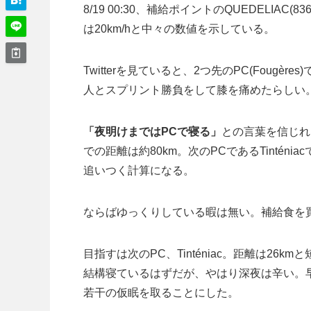
8/19 00:30、補給ポイントのQUEDELI
は20km/hと中々の数値を示している。
Twitterを見ていると、2つ先のPC(Fou
人とスプリント勝負をして膝を痛めたらしい
「夜明けまではPCで寝る」
との言葉を信じれば
での距離は約80km。次のPCであるTintén
追いつく計算になる。
ならばゆっくりしている暇は無い。補給食を
目指すは次のPC、Tinténiac。距離は26
結構寝ているはずだが、やはり深夜は辛い。
若干の仮眠を取ることにした。