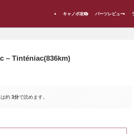
キャノボ攻略
パーツレビュー
– Tinténiac(836km)
事は約
3分
で読めます。