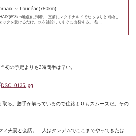
haix ～ Loudéac(780km)
:CARHAIX(698km地点)に到着。 直前にマクドナルドでたっぷりと補給し
ェックを受けるだけ。水を補給してすぐに出発する。 往...
m)に到着。当初の予定よりも3時間半は早い。
け取る。勝手が解っているので往路よりもスムーズだ。その
カマノ夫妻と会話。二人はタンデムでここまでやってきたは