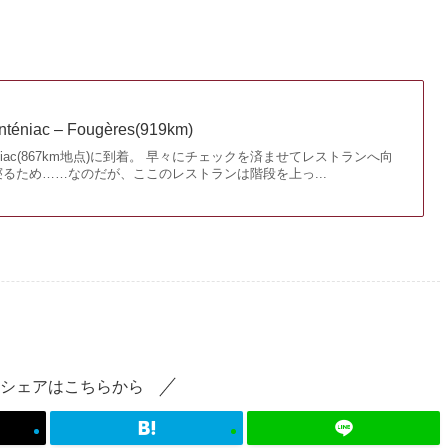
éniac – Fougères(919km)
Tinténiac(867km地点)に到着。 早々にチェックを済ませてレストランへ向
るため……なのだが、ここのレストランは階段を上っ...
シェアはこちらから