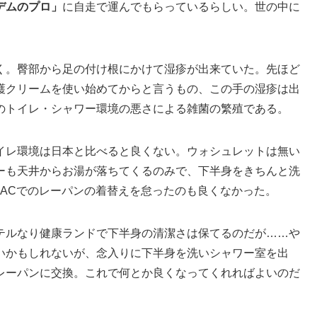
デムのプロ」
に自走で運んでもらっているらしい。世の中に
く。臀部から足の付け根にかけて湿疹が出来ていた。先ほど
護クリームを使い始めてからと言うもの、この手の湿疹は出
のトイレ・シャワー環境の悪さによる雑菌の繁殖である。
イレ環境は日本と比べると良くない。ウォシュレットは無い
ーも天井からお湯が落ちてくるのみで、下半身をきちんと洗
EACでのレーパンの着替えを怠ったのも良くなかった。
テルなり健康ランドで下半身の清潔さは保てるのだが……や
いかもしれないが、念入りに下半身を洗いシャワー室を出
レーパンに交換。これで何とか良くなってくれればよいのだ