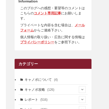
Information
このブログへの感想・要望等のコメントは
こちらの
コメント専用記事
にお願いしま
す。
プライベートな内容を含む場合は、
メール
フォーム
からご連絡下さい。
個人情報の取り扱い・広告に関する情報は
プライバシーポリシー
をご参照下さい。
カテゴリー
キャノボについて
(4)
キャノボ攻略
(126)
(39)
レポート
(516)
(12)
(36)
(34)