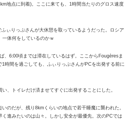
AC(836km地点に到着)。ここに来ても、1時間当たりのグロス速度
gères)でふぃりっぷさんが大休憩を取っているようだった。ロシア
。一体何をしているのかｗ
、6:00頃までは滞在しているはず。ここからFougèresま
iacで1時間を過ごしても、ふぃりっぷさんがPCを出発する前に
買い、トイレだけ済ませてすぐに出発することにした。
kmと短いのだが、残り8kmくらいの地点で若干睡魔に襲われた。
早く進みたいのは山々。しかし安全が最優先。次のPCでは