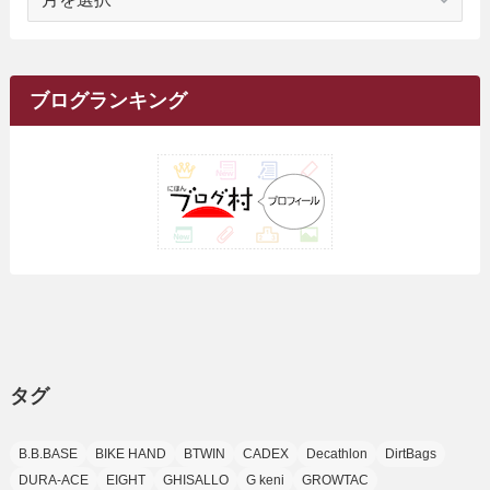
(1)
(10)
ー
(17)
(34)
(5)
(26)
(12)
(10)
(5)
(2)
(7)
(37)
(16)
(1)
(4)
(1)
(6)
(1)
(2)
(2)
(1)
(30)
(9)
(7)
(10)
カ
(9)
イ
(1)
(20)
(5)
(24)
(5)
(9)
(3)
(11)
(26)
(7)
(19)
(1)
(6)
(2)
(6)
(5)
(7)
(4)
(9)
(2)
(9)
ブ
ブログランキング
(1)
(25)
(15)
(10)
(5)
(11)
(2)
(8)
(15)
(41)
(10)
(1)
(2)
(1)
(1)
(3)
(2)
(1)
(35)
(10)
(9)
(10)
(10)
(2)
(4)
(1)
(3)
(47)
(6)
(8)
(39)
(42)
(7)
(7)
(23)
(20)
(3)
(4)
(5)
(7)
(1)
(24)
(8)
(8)
(8)
(15)
(2)
(10)
(1)
(2)
(4)
(3)
(37)
(11)
(9)
(6)
(5)
(6)
(2)
(3)
(7)
(25)
(9)
(9)
(6)
(1)
(12)
(9)
タグ
(7)
(7)
(9)
(4)
(6)
B.B.BASE
BIKE HAND
BTWIN
CADEX
Decathlon
DirtBags
(7)
(15)
(10)
DURA-ACE
EIGHT
GHISALLO
G keni
GROWTAC