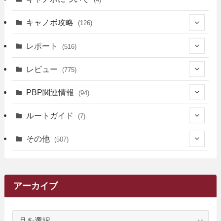
キャノボ攻略
(126)
(39)
レポート
(516)
(12)
(36)
(34)
レビュー
(775)
(17)
(12)
(5)
(371)
(7)
(161)
PBP関連情報
(94)
(3)
(3)
(4)
(14)
(111)
(9)
(258)
(6)
(4)
ルートガイド
(7)
(3)
(13)
(7)
(18)
(49)
(6)
(6)
(101)
(3)
(47)
(29)
(1)
その他
(507)
(2)
(9)
(16)
(27)
(11)
(4)
(8)
(8)
(20)
(34)
(2)
(31)
(5)
(29)
(1)
(264)
(6)
(62)
(15)
(16)
(4)
(4)
(4)
(26)
(51)
(10)
(1)
(7)
(7)
(14)
(9)
(11)
(3)
(161)
アーカイブ
(1)
(14)
(5)
(10)
(15)
(17)
(6)
(4)
(1)
(2)
(16)
(68)
(1)
(14)
(21)
(7)
(9)
(27)
(2)
(12)
(1)
(18)
(1)
ア
(23)
(5)
(12)
(8)
(5)
(7)
(10)
(2)
(7)
(28)
(143)
(1)
(5)
(9)
(6)
(13)
(22)
(1)
(1)
(1)
(10)