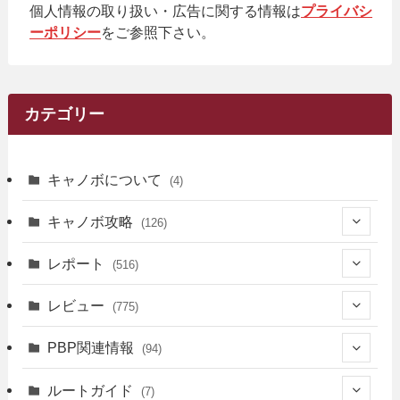
個人情報の取り扱い・広告に関する情報は
プライバシ
ーポリシー
をご参照下さい。
カテゴリー
キャノボについて
(4)
キャノボ攻略
(126)
(39)
レポート
(516)
(12)
(36)
(34)
レビュー
(775)
(17)
(12)
(5)
(371)
(7)
(161)
PBP関連情報
(94)
(3)
(3)
(4)
(14)
(111)
(9)
(258)
(6)
(4)
ルートガイド
(7)