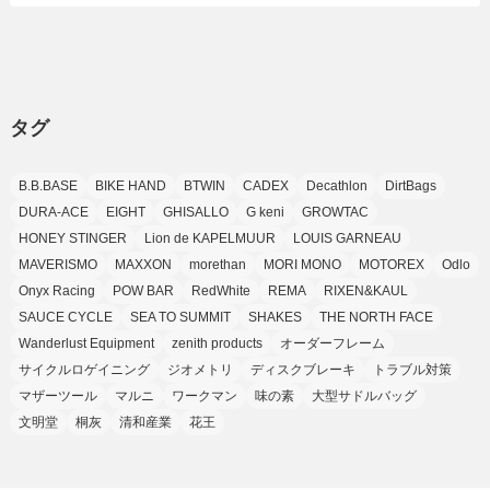
(24)
(8)
(8)
(8)
(15)
(2)
(10)
(1)
(2)
(4)
(3)
(37)
(11)
(9)
(6)
(5)
(6)
(2)
(3)
(7)
(25)
(9)
(9)
(6)
(1)
(12)
(9)
タグ
(7)
(7)
(9)
(4)
(6)
B.B.BASE
BIKE HAND
BTWIN
CADEX
Decathlon
DirtBags
(7)
(15)
(10)
DURA-ACE
EIGHT
GHISALLO
G keni
GROWTAC
(9)
HONEY STINGER
Lion de KAPELMUUR
LOUIS GARNEAU
(21)
MAVERISMO
MAXXON
morethan
MORI MONO
MOTOREX
Odlo
(8)
Onyx Racing
POW BAR
RedWhite
REMA
RIXEN&KAUL
SAUCE CYCLE
SEA TO SUMMIT
SHAKES
THE NORTH FACE
Wanderlust Equipment
zenith products
オーダーフレーム
サイクルロゲイニング
ジオメトリ
ディスクブレーキ
トラブル対策
マザーツール
マルニ
ワークマン
味の素
大型サドルバッグ
文明堂
桐灰
清和産業
花王