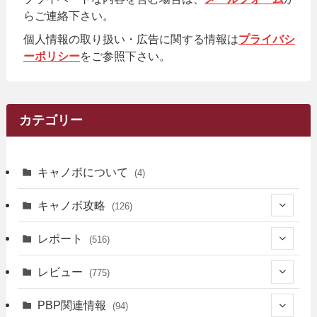
らご連絡下さい。
個人情報の取り扱い・広告に関する情報は
プライバシ
ーポリシー
をご参照下さい。
カテゴリー
キャノボについて
(4)
キャノボ攻略
(126)
(39)
レポート
(516)
(12)
(36)
(34)
レビュー
(775)
(17)
(12)
(5)
(371)
(7)
(161)
PBP関連情報
(94)