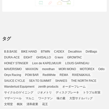
(23)
(20)
(3)
(4)
(5)
(7)
(1)
(24)
(8)
(8)
(8)
(15)
(2)
(10)
(1)
(2)
(4)
(3)
(37)
(11)
(9)
(6)
(5)
(6)
(2)
(3)
(7)
(25)
(9)
(9)
(6)
(1)
(12)
(9)
タグ
(7)
(7)
(9)
(4)
(6)
B.B.BASE
BIKE HAND
BTWIN
CADEX
Decathlon
DirtBags
(7)
(15)
(10)
DURA-ACE
EIGHT
GHISALLO
G keni
GROWTAC
(9)
HONEY STINGER
Lion de KAPELMUUR
LOUIS GARNEAU
(21)
MAVERISMO
MAXXON
morethan
MORI MONO
MOTOREX
Odlo
(8)
Onyx Racing
POW BAR
RedWhite
REMA
RIXEN&KAUL
SAUCE CYCLE
SEA TO SUMMIT
SHAKES
THE NORTH FACE
Wanderlust Equipment
zenith products
オーダーフレーム
サイクルロゲイニング
ジオメトリ
ディスクブレーキ
トラブル対策
マザーツール
マルニ
ワークマン
味の素
大型サドルバッグ
文明堂
桐灰
清和産業
花王