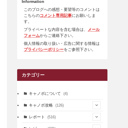
Information
このブログへの感想・要望等のコメントは
こちらの
コメント専用記事
にお願いしま
す。
プライベートな内容を含む場合は、
メール
フォーム
からご連絡下さい。
個人情報の取り扱い・広告に関する情報は
プライバシーポリシー
をご参照下さい。
カテゴリー
キャノボについて
(4)
キャノボ攻略
(126)
(39)
レポート
(516)
(12)
(36)
(34)