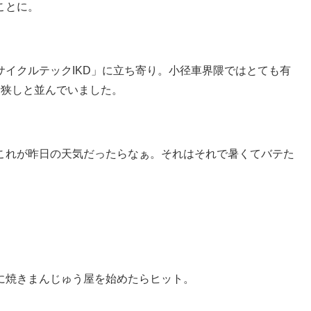
ことに。
イクルテックIKD」に立ち寄り。小径車界隈ではとても有
onが所狭しと並んでいました。
これが昨日の天気だったらなぁ。それはそれで暑くてバテた
に焼きまんじゅう屋を始めたらヒット。