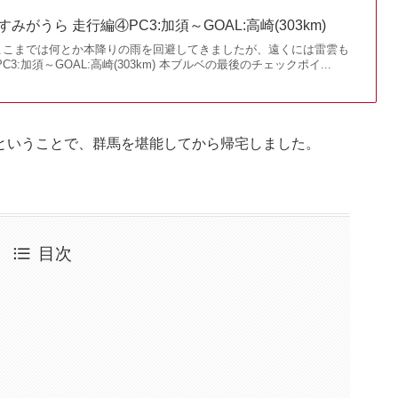
かすみがうら 走行編④PC3:加須～GOAL:高崎(303km)
ここまでは何とか本降りの雨を回避してきましたが、遠くには雷雲も
3:加須～GOAL:高崎(303km) 本ブルベの最後のチェックポイ...
ベということで、群馬を堪能してから帰宅しました。
目次