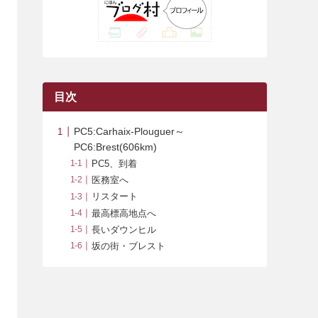
(42)
(7)
(7)
(23)
(20)
(3)
(4)
(5)
(7)
(1)
(24)
(8)
(8)
(8)
(15)
(2)
(10)
(1)
(2)
(4)
(3)
(37)
(11)
(9)
(6)
(5)
(6)
(2)
(3)
(7)
(25)
(9)
(9)
(6)
(1)
(12)
(9)
目次
(7)
(7)
(9)
(4)
(6)
PC5:Carhaix-Plouguer～
(7)
(15)
(10)
PC6:Brest(606km)
PC5、到着
(9)
(21)
医務室へ
(8)
リスタート
最高標高地点へ
長いダウンヒル
坂の街・ブレスト