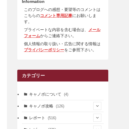
Information
このブログへの感想・要望等のコメントは
こちらの
コメント専用記事
にお願いしま
す。
プライベートな内容を含む場合は、
メール
フォーム
からご連絡下さい。
個人情報の取り扱い・広告に関する情報は
プライバシーポリシー
をご参照下さい。
カテゴリー
キャノボについて
(4)
キャノボ攻略
(126)
(39)
レポート
(516)
(12)
(36)
(34)