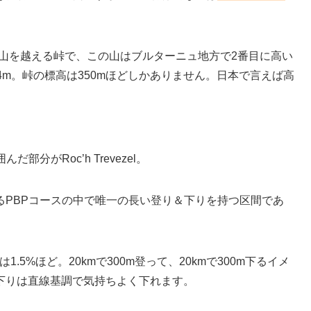
。
ル)という山を越える峠で、この山はブルターニュ地方で2番目に高い
4m。峠の標高は350mほどしかありません。日本で言えば高
分がRoc’h Trevezel。
るPBPコースの中で唯一の長い登り＆下りを持つ区間であ
.5%ほど。20kmで300m登って、20kmで300m下るイメ
下りは直線基調で気持ちよく下れます。