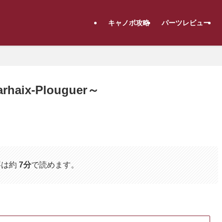
キャノボ攻略
パーツレビュー
rhaix-Plouguer～
事は約
7分
で読めます。