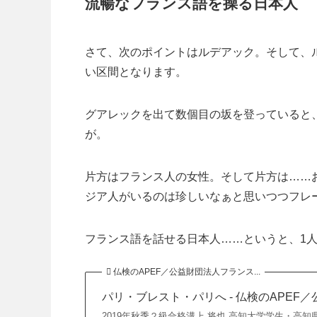
流暢なフランス語を操る日本人
さて、次のポイントはルデアック。そして、
い区間となります。
グアレックを出て数個目の坂を登っていると
が。
片方はフランス人の女性。そして片方は……
ジア人がいるのは珍しいなぁと思いつつフレ
フランス語を話せる日本人……というと、1
仏検のAPEF／公益財団法人フランス...
パリ・ブレスト・パリへ - 仏検のAPE
2019年秋季２級合格溝上 将也 高知大学学生・高知県