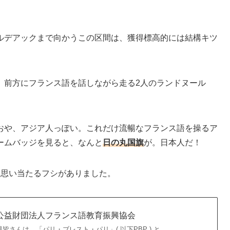
ルデアックまで向かうこの区間は、獲得標高的には結構キツ
、前方にフランス語を話しながら走る2人のランドヌール
おや、アジア人っぽい。これだけ流暢なフランス語を操るア
ームバッジを見ると、なんと
日の丸国旗
が。日本人だ！
人思い当たるフシがありました。
F／公益財団法人フランス語教育振興協会
皆さんは、「パリ・ブレスト・パリ」( 以下PBP ) と