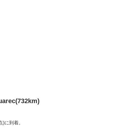
arec(732km)
km地点)に到着。