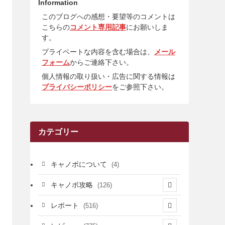
Information
このブログへの感想・要望等のコメントは
こちらの
コメント専用記事
にお願いしま
す。
プライベートな内容を含む場合は、
メール
フォーム
からご連絡下さい。
個人情報の取り扱い・広告に関する情報は
プライバシーポリシー
をご参照下さい。
カテゴリー
キャノボについて
(4)
キャノボ攻略
(126)
(39)
レポート
(516)
(12)
(36)
(34)