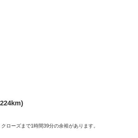
1224km)
地点)に到着。クローズまで1時間39分の余裕があります。