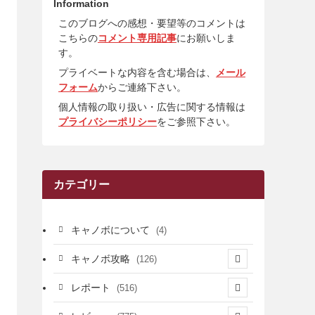
Information
このブログへの感想・要望等のコメントは
こちらの
コメント専用記事
にお願いしま
す。
プライベートな内容を含む場合は、
メール
フォーム
からご連絡下さい。
個人情報の取り扱い・広告に関する情報は
プライバシーポリシー
をご参照下さい。
カテゴリー
キャノボについて
(4)
キャノボ攻略
(126)
(39)
レポート
(516)
(12)
(36)
(34)