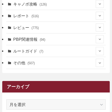
キャノボ攻略
(126)
(39)
レポート
(516)
(12)
(36)
(34)
レビュー
(775)
(17)
(12)
(5)
(371)
(7)
(161)
PBP関連情報
(94)
(3)
(3)
(4)
(14)
(111)
(9)
(258)
(6)
(4)
ルートガイド
(7)
(3)
(13)
(7)
(18)
(49)
(6)
(6)
(101)
(3)
(47)
(29)
(1)
その他
(507)
(2)
(9)
(16)
(27)
(11)
(4)
(8)
(8)
(20)
(34)
(2)
(31)
(5)
(29)
(1)
(264)
(6)
(62)
(15)
(16)
(4)
(4)
(4)
(26)
(51)
(10)
(1)
(7)
(7)
(14)
(9)
(11)
(3)
(161)
アーカイブ
(1)
(14)
(5)
(10)
(15)
(17)
(6)
(4)
(1)
(2)
(16)
(68)
(1)
(14)
(21)
(7)
(9)
(27)
(2)
(12)
(1)
(18)
(1)
ア
(23)
(5)
(12)
(8)
(5)
(7)
(10)
(2)
(7)
(28)
(143)
(1)
(5)
(9)
(6)
(13)
(22)
(1)
(1)
(1)
(10)
(1)
(10)
ー
(17)