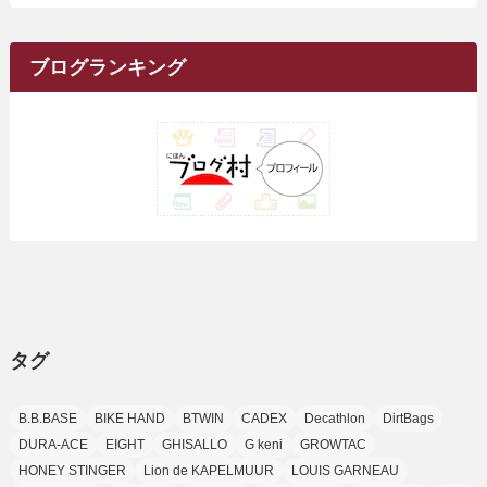
(34)
(5)
(26)
(12)
(10)
(5)
(2)
(7)
(37)
(16)
(1)
(4)
(1)
(6)
(1)
(2)
(2)
(1)
(30)
(9)
(7)
(10)
カ
(9)
イ
(1)
(20)
(5)
(24)
(5)
(9)
(3)
(11)
(26)
(7)
(19)
(1)
(6)
(2)
(6)
(5)
(7)
(4)
(9)
(2)
(9)
ブ
ブログランキング
(1)
(25)
(15)
(10)
(5)
(11)
(2)
(8)
(15)
(41)
(10)
(1)
(2)
(1)
(1)
(3)
(2)
(1)
(35)
(10)
(9)
(10)
(10)
(2)
(4)
(1)
(3)
(47)
(6)
(8)
(39)
(42)
(7)
(7)
(23)
(20)
(3)
(4)
(5)
(7)
(1)
(24)
(8)
(8)
(8)
(15)
(2)
(10)
(1)
(2)
(4)
(3)
(37)
(11)
(9)
(6)
(5)
(6)
(2)
(3)
(7)
(25)
(9)
(9)
(6)
(1)
(12)
(9)
タグ
(7)
(7)
(9)
(4)
(6)
B.B.BASE
BIKE HAND
BTWIN
CADEX
Decathlon
DirtBags
(7)
(15)
(10)
DURA-ACE
EIGHT
GHISALLO
G keni
GROWTAC
(9)
HONEY STINGER
Lion de KAPELMUUR
LOUIS GARNEAU
(21)