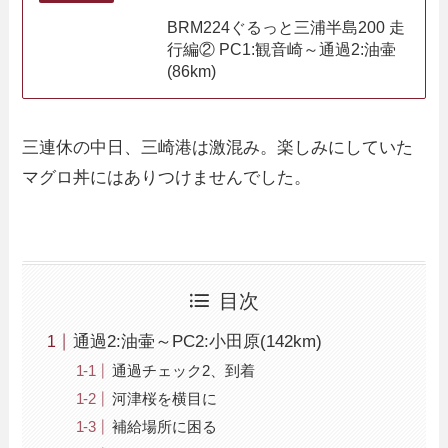
BRM224ぐるっと三浦半島200 走
行編② PC1:観音崎～通過2:油壷
(86km)
三連休の中日、三崎港は激混み。楽しみにしていた
マグロ丼にはありつけませんでした。
目次
通過2:油壷～PC2:小田原(142km)
通過チェック2、到着
河津桜を横目に
補給場所に困る