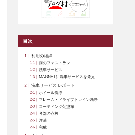
(42)
(7)
(7)
(23)
(20)
(3)
(4)
(5)
(7)
(1)
(24)
(8)
(8)
(8)
(15)
(2)
(10)
(1)
(2)
(4)
(3)
(37)
(11)
(9)
(6)
(5)
(6)
(2)
(3)
(7)
(25)
(9)
(9)
(6)
(1)
(12)
(9)
目次
(7)
(7)
(9)
(4)
(6)
利用の経緯
(7)
(15)
(10)
雨のファストラン
洗車サービス
(9)
(21)
MAGNETに洗車サービスを発見
(8)
洗車サービス レポート
ホイール洗浄
フレーム・ドライブトレイン洗浄
コーティング剤塗布
各部の点検
注油
完成