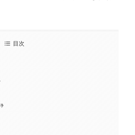
目次
見
浄