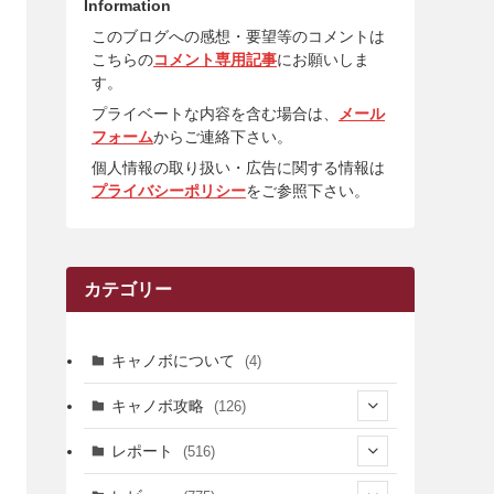
Information
このブログへの感想・要望等のコメントは
こちらの
コメント専用記事
にお願いしま
す。
プライベートな内容を含む場合は、
メール
フォーム
からご連絡下さい。
個人情報の取り扱い・広告に関する情報は
プライバシーポリシー
をご参照下さい。
カテゴリー
キャノボについて
(4)
キャノボ攻略
(126)
(39)
レポート
(516)
(12)
(36)
(34)