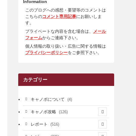
Information
このブログへの感想・要望等のコメントは
こちらの
コメント専用記事
にお願いしま
す。
プライベートな内容を含む場合は、
メール
フォーム
からご連絡下さい。
個人情報の取り扱い・広告に関する情報は
プライバシーポリシー
をご参照下さい。
カテゴリー
キャノボについて
(4)
キャノボ攻略
(126)
(39)
レポート
(516)
(12)
(36)
(34)