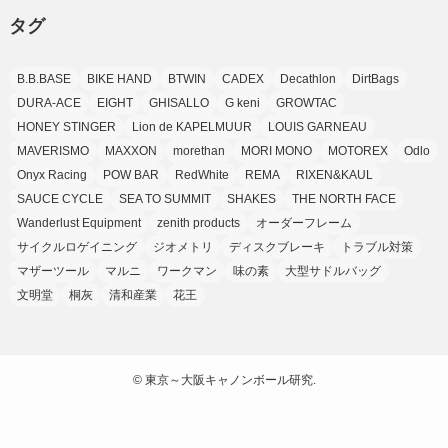
タグ
(7)
(7)
(9)
(4)
(6)
B.B.BASE
BIKE HAND
BTWIN
CADEX
Decathlon
DirtBags
(7)
(15)
(10)
DURA-ACE
EIGHT
GHISALLO
G keni
GROWTAC
(9)
HONEY STINGER
Lion de KAPELMUUR
LOUIS GARNEAU
(21)
MAVERISMO
MAXXON
morethan
MORI MONO
MOTOREX
Odlo
(8)
Onyx Racing
POW BAR
RedWhite
REMA
RIXEN&KAUL
SAUCE CYCLE
SEA TO SUMMIT
SHAKES
THE NORTH FACE
Wanderlust Equipment
zenith products
オーダーフレーム
サイクルロゲイニング
ジオメトリ
ディスクブレーキ
トラブル対策
マザーツール
マルニ
ワークマン
味の素
大型サドルバッグ
文明堂
桐灰
清和産業
花王
©
東京～大阪キャノンボール研究.