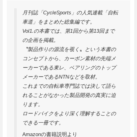
月刊誌「CycleSports」の人気連載「自転
車道」をまとめた総集編です。
Vol1.の本書では、第1回から第13回まで
の企画を掲載。
〝製品作りの源流を覗く〟という本書の
コンセプトから、カーボン素材の先端メ
ーカーである東レ、ベアリングのトップ
メーカーであるNTNなどを取材。
これまでの自転車専門誌では決して語ら
れることがなかった製品開発の真実に迫
ります。
ロードバイクをより深く理解することの
できる一冊です。
Amazonの書籍説明より