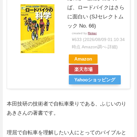
ば、ロードバイクはさら
に面白い (SJセレクトム
ック No. 66)
created by
Rinker
¥633
(2026/08/09 01:10:34
時点 Amazon調べ-
詳細)
Amazon
楽天市場
Yahooショッピング
本田技研の技術者で自転車乗りである、ふじいのり
あきさんの著書です。
理屈で自転車を理解したい人にとってのバイブルと