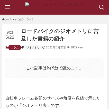
ホーム
その他
コラム
ロードバイクのジオメトリに言
2021
5/22
及した書籍の紹介
2021年5月22日
3872view
コラム
ジオメトリ
この記事は約
9分
で読めます。
自転車フレーム各部のサイズや角度を数値で示した
ものが「ジオメトリ表」です。