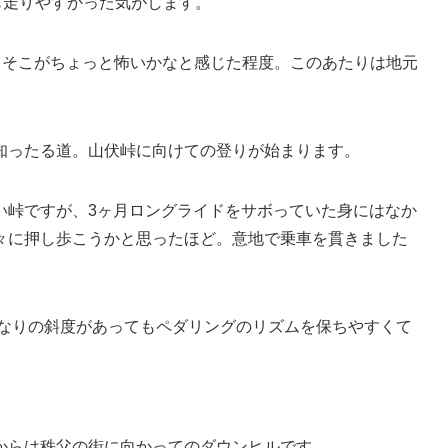
も走りやすかった気がします。
、そこがちょっと怖いかなと感じた程度。このあたりは地元
知ったる道。山伏峠に向けての登りが始まります。
い峠ですが、3ヶ月ロングライドをサボっていた身にはなか
々に押し歩こうかと思ったほど。意地で乗車を貫きました
れなりの斜度があってもペダリングのリズムを保ちやすくて
からは秩父の街に向かってのダウンヒルです。