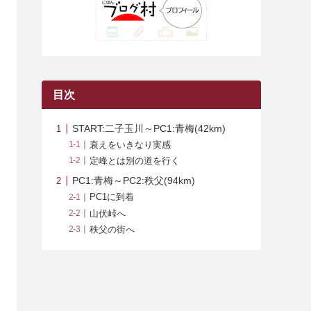
(42)
(7)
(7)
(23)
(20)
(3)
(4)
(5)
(7)
(1)
(24)
(8)
(8)
(8)
(15)
(2)
(10)
(1)
(2)
(4)
(3)
(37)
(11)
(9)
(6)
(5)
(6)
(2)
(3)
(7)
(25)
(9)
(9)
(6)
(1)
(12)
(9)
目次
(7)
(7)
(9)
(4)
(6)
START:二子玉川～PC1:青梅(42km)
(7)
(15)
(10)
衰えをいきなり実感
定峰とは別の道を行く
(9)
(21)
PC1:青梅～PC2:秩父(94km)
(8)
PC1に到着
山伏峠へ
秩父の街へ