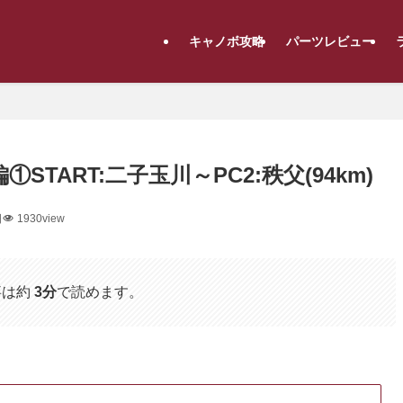
キャノボ攻略
パーツレビュー
編①START:二子玉川～PC2:秩父(94km)
日
1930view
事は約
3分
で読めます。