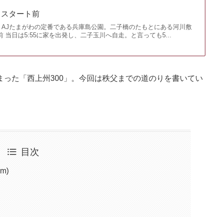
0 スタート前
、AJたまがわの定番である兵庫島公園。二子橋のたもとにある河川敷
 当日は5:55に家を出発し、二子玉川へ自走。と言っても5...
った「西上州300」。今回は秩父までの道のりを書いてい
目次
m)