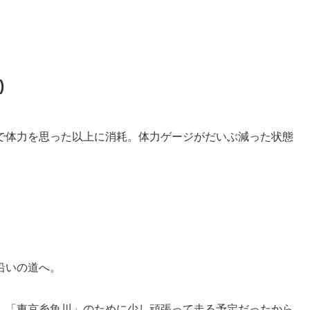
)
で体力を思った以上に消耗。体力ゲージがだいぶ減った状態
沿いの道へ。
。「東京糸魚川」のために少し頑張って走る予定だったから