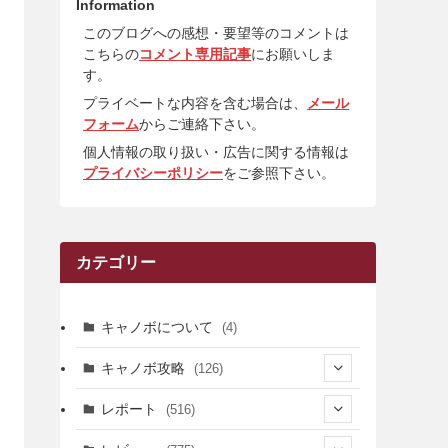
Information
このブログへの感想・要望等のコメントは
こちらの
コメント専用記事
にお願いしま
す。
プライベートな内容を含む場合は、
メール
フォーム
からご連絡下さい。
個人情報の取り扱い・広告に関する情報は
プライバシーポリシー
をご参照下さい。
カテゴリー
キャノボについて
(4)
キャノボ攻略
(126)
(39)
レポート
(516)
(12)
(36)
(34)