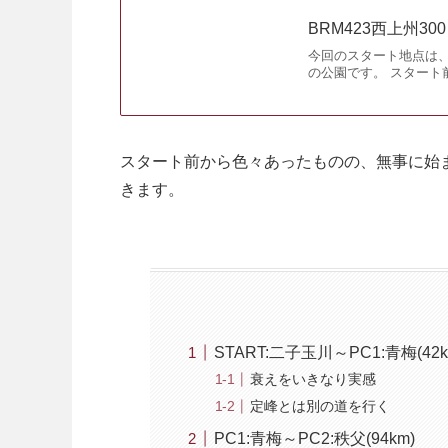
BRM423西上州30
今回のスタート地点は
の公園です。 スタート前
スタート前から色々あったものの、無事に始ま
きます。
START:二子玉川～PC1:青梅(42k
衰えをいきなり実感
定峰とは別の道を行く
PC1:青梅～PC2:秩父(94km)