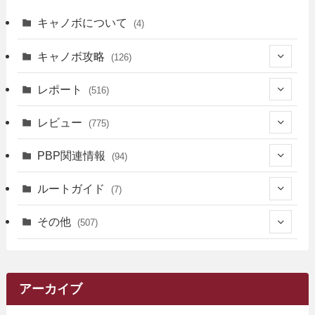
キャノボについて
(4)
キャノボ攻略
(126)
(39)
レポート
(516)
(12)
(36)
(34)
レビュー
(775)
(17)
(12)
(5)
(371)
(7)
(161)
PBP関連情報
(94)
(3)
(3)
(4)
(14)
(111)
(9)
(258)
(6)
(4)
ルートガイド
(7)
(3)
(13)
(7)
(18)
(49)
(6)
(6)
(101)
(3)
(47)
(29)
(1)
その他
(507)
(2)
(9)
(16)
(27)
(11)
(4)
(8)
(8)
(20)
(34)
(2)
(31)
(5)
(29)
(1)
(264)
(6)
(62)
(15)
(16)
(4)
(4)
(4)
(26)
(51)
(10)
(1)
(7)
(7)
(14)
(9)
(11)
(3)
(161)
アーカイブ
(1)
(14)
(5)
(10)
(15)
(17)
(6)
(4)
(1)
(2)
(16)
(68)
(1)
(14)
(21)
(7)
(9)
(27)
(2)
(12)
(1)
(18)