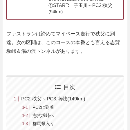
①START:二子玉川～PC2:秩父
(94km)
ファストランは諦めてマイペース走行で秩父に到
達。次の区間は、このコースの本番とも言える志賀
坂峠＆湯の沢トンネルがあります。
目次
PC2:秩父～PC3:南牧(149km)
PC2に到着
志賀坂峠へ
群馬県入り