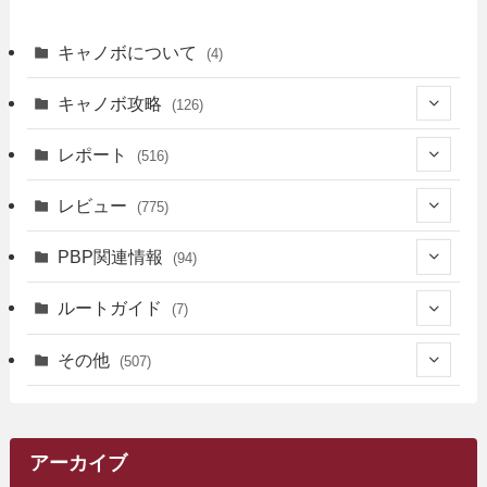
キャノボについて
(4)
キャノボ攻略
(126)
(39)
レポート
(516)
(12)
(36)
(34)
レビュー
(775)
(17)
(12)
(5)
(371)
(7)
(161)
PBP関連情報
(94)
(3)
(3)
(4)
(14)
(111)
(9)
(258)
(6)
(4)
ルートガイド
(7)
(3)
(13)
(7)
(18)
(49)
(6)
(6)
(101)
(3)
(47)
(29)
(1)
その他
(507)
(2)
(9)
(16)
(27)
(11)
(4)
(8)
(8)
(20)
(34)
(2)
(31)
(5)
(29)
(1)
(264)
(6)
(62)
(15)
(16)
(4)
(4)
(4)
(26)
(51)
(10)
(1)
(7)
(7)
(14)
(9)
(11)
(3)
(161)
アーカイブ
(1)
(14)
(5)
(10)
(15)
(17)
(6)
(4)