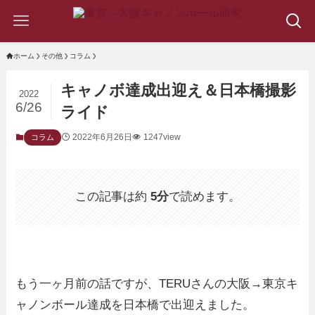
ホーム
その他
コラム
キャノボ達成出迎え＆日本橋撮影
2022
6/26
ライド
2022年6月26日
1247view
コラム
この記事は約
5分
で読めます。
もう一ヶ月前の話ですが、TERUさんの大阪→東京キ
ャノンボール達成を日本橋で出迎えました。