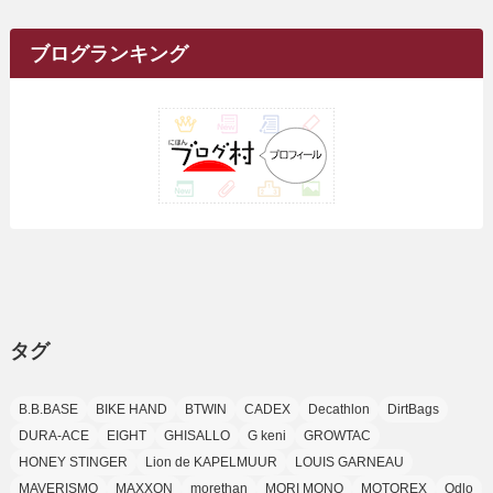
(9)
イ
(1)
(20)
(5)
(24)
(5)
(9)
(3)
(11)
(26)
(7)
(19)
(1)
(6)
(2)
(6)
(5)
(7)
(4)
(9)
(2)
(9)
ブ
ブログランキング
(1)
(25)
(15)
(10)
(5)
(11)
(2)
(8)
(15)
(41)
(10)
(1)
(2)
(1)
(1)
(3)
(2)
(1)
(35)
(10)
(9)
(10)
(10)
(2)
(4)
(1)
(3)
(47)
(6)
(8)
(39)
(42)
(7)
(7)
(23)
(20)
(3)
(4)
(5)
(7)
(1)
(24)
(8)
(8)
(8)
(15)
(2)
(10)
(1)
(2)
(4)
(3)
(37)
(11)
(9)
(6)
(5)
(6)
(2)
(3)
(7)
(25)
(9)
(9)
(6)
(1)
(12)
(9)
タグ
(7)
(7)
(9)
(4)
(6)
B.B.BASE
BIKE HAND
BTWIN
CADEX
Decathlon
DirtBags
(7)
(15)
(10)
DURA-ACE
EIGHT
GHISALLO
G keni
GROWTAC
(9)
HONEY STINGER
Lion de KAPELMUUR
LOUIS GARNEAU
(21)
MAVERISMO
MAXXON
morethan
MORI MONO
MOTOREX
Odlo