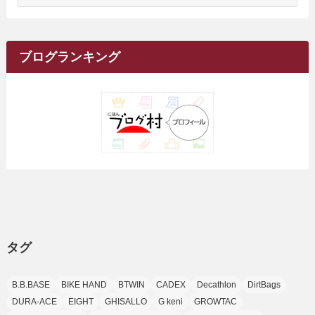
ー
(17)
(34)
(5)
(26)
(12)
(10)
(5)
(2)
(7)
(37)
(16)
(1)
(4)
(1)
(6)
(1)
(2)
(2)
(1)
(30)
(9)
(7)
(10)
カ
(9)
イ
(1)
(20)
(5)
(24)
(5)
(9)
(3)
(11)
(26)
(7)
(19)
(1)
(6)
(2)
(6)
(5)
(7)
(4)
(9)
(2)
(9)
ブ
ブログランキング
(1)
(25)
(15)
(10)
(5)
(11)
(2)
(8)
(15)
(41)
(10)
(1)
(2)
(1)
(1)
(3)
(2)
(1)
(35)
(10)
(9)
(10)
(10)
(2)
(4)
(1)
(3)
(47)
(6)
(8)
(39)
(42)
(7)
(7)
(23)
(20)
(3)
(4)
(5)
(7)
(1)
(24)
(8)
(8)
(8)
(15)
(2)
(10)
(1)
(2)
(4)
(3)
(37)
(11)
(9)
(6)
(5)
(6)
(2)
(3)
(7)
(25)
(9)
(9)
(6)
(1)
(12)
(9)
タグ
(7)
(7)
(9)
(4)
(6)
B.B.BASE
BIKE HAND
BTWIN
CADEX
Decathlon
DirtBags
(7)
(15)
(10)
DURA-ACE
EIGHT
GHISALLO
G keni
GROWTAC