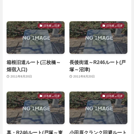
日本橋→沼津
日本橋→沼津
箱根旧道ルート(三枚橋～
長後街道～R246ルート(戸
畑宿入口)
塚～沼津)
2011年8月20日
2011年8月20日
日本橋→沼津
日本橋→沼津
真・R246ルート(戸塚～東
小田原クランク回避ルート