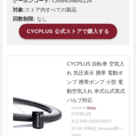
クーポンコード:
CANNONBALL24
対象:
ストア内すべての製品
回数制限:
なし
CYCPLUS 公式ストアで購入する
CYCPLUS 自転車 空気入
れ 気圧表示 携帯 電動ポ
ンプ 携帯ポンプ 小型 電
動空気入れ 米式仏式英式
バルブ対応
created by
Rinker
CYCPLUS
¥12,999
(2026/08/07
14:46:30時点 Amazon調べ-
詳細)