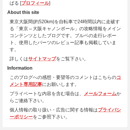
ばる [
プロフィール
]
About this site
東京大阪間(約520km)を自転車で24時間以内に走破す
る「東京⇔大阪キャノンボール」の攻略情報をメイン
コンテンツとしたブログです。ブルベの走行レポー
ト、使用したパーツのレビュー記事も掲載していま
す。
詳しくは
サイトマップ
をご覧下さい。
Information
このブログへの感想・要望等のコメントはこちらの
コ
メント専用記事
にお願いします。
プライベートな内容を含む場合は、
メールフォーム
か
らご連絡下さい。
個人情報の取り扱い・広告に関する情報は
プライバシ
ーポリシー
をご参照下さい。