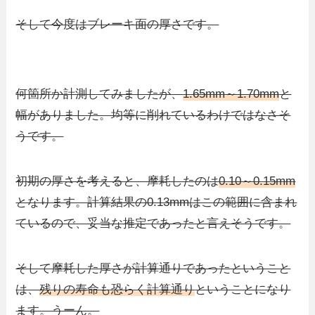
そして今度はブレーキ面の厚さです。
何箇所か計測してみましたが、
1.65mm～1.70mm
と
幅がありました。均等に削れているわけではなさそ
うです。
初期の厚さを考えると、摩耗したのは
0.10～0.15mm
となります。計算結果の0.13mmはこの範囲に含まれ
ているので、妥当な推定であったと言えそうです。
そして摩耗した厚さが計算通りであったということ
は、
残りの寿命も恐らく計算通り
ということになり
ます。うーん。