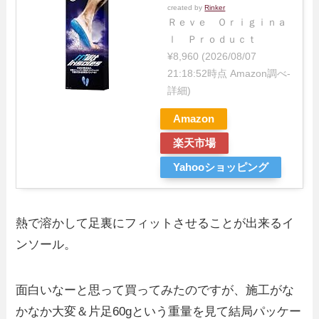
created by
Rinker
Ｒｅｖｅ Ｏｒｉｇｉｎａ
ｌ Ｐｒｏｄｕｃｔ
¥8,960
(2026/08/07
21:18:52時点 Amazon調べ-
詳細)
Amazon
楽天市場
Yahooショッピング
熱で溶かして足裏にフィットさせることが出来るイ
ンソール。
面白いなーと思って買ってみたのですが、施工がな
かなか大変＆片足60gという重量を見て結局パッケー