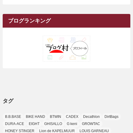
(17)
(34)
(5)
(26)
(12)
(10)
(5)
(2)
(7)
(37)
(16)
(1)
(4)
(1)
(6)
(1)
(2)
(2)
(1)
(30)
(9)
(7)
(10)
カ
(9)
イ
(1)
(20)
(5)
(24)
(5)
(9)
(3)
(11)
(26)
(7)
(19)
(1)
(6)
(2)
(6)
(5)
(7)
(4)
(9)
(2)
(9)
ブ
ブログランキング
(1)
(25)
(15)
(10)
(5)
(11)
(2)
(8)
(15)
(41)
(10)
(1)
(2)
(1)
(1)
(3)
(2)
(1)
(35)
(10)
(9)
(10)
(10)
(2)
(4)
(1)
(3)
(47)
(6)
(8)
(39)
(42)
(7)
(7)
(23)
(20)
(3)
(4)
(5)
(7)
(1)
(24)
(8)
(8)
(8)
(15)
(2)
(10)
(1)
(2)
(4)
(3)
(37)
(11)
(9)
(6)
(5)
(6)
(2)
(3)
(7)
(25)
(9)
(9)
(6)
(1)
(12)
(9)
タグ
(7)
(7)
(9)
(4)
(6)
B.B.BASE
BIKE HAND
BTWIN
CADEX
Decathlon
DirtBags
(7)
(15)
(10)
DURA-ACE
EIGHT
GHISALLO
G keni
GROWTAC
(9)
HONEY STINGER
Lion de KAPELMUUR
LOUIS GARNEAU
(21)