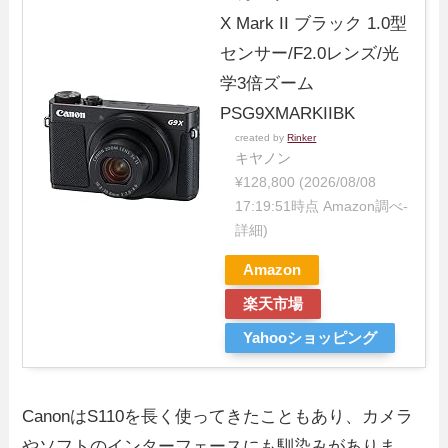
X Mark II ブラック 1.0型
センサー/F2.0レンズ/光
学3倍ズーム
PSG9XMARKIIBK
created by
Rinker
キヤノン
¥128,800
(2026/08/08
17:19:51時点 Amazon調べ-
詳細)
Amazon
楽天市場
Yahooショッピング
CanonはS110を長く使ってきたこともあり、カメラ
やソフトのインターフェースにも馴染みがありま