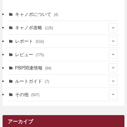
キャノボについて
(4)
キャノボ攻略
(126)
(39)
レポート
(516)
(12)
(36)
(34)
レビュー
(775)
(17)
(12)
(5)
(371)
(7)
(161)
PBP関連情報
(94)
(3)
(3)
(4)
(14)
(111)
(9)
(258)
(6)
(4)
ルートガイド
(7)
(3)
(13)
(7)
(18)
(49)
(6)
(6)
(101)
(3)
(47)
(29)
(1)
その他
(507)
(2)
(9)
(16)
(27)
(11)
(4)
(8)
(8)
(20)
(34)
(2)
(31)
(5)
(29)
(1)
(264)
(6)
(62)
(15)
(16)
(4)
(4)
(4)
(26)
(51)
(10)
(1)
(7)
(7)
(14)
(9)
(11)
(3)
(161)
アーカイブ
(1)
(14)
(5)
(10)
(15)
(17)
(6)
(4)