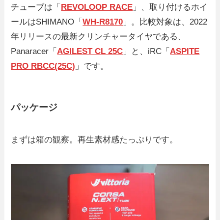
チューブは「
REVOLOOP RACE
」、取り付けるホイ
ールはSHIMANO「
WH-R8170
」。比較対象は、2022
年リリースの最新クリンチャータイヤである、
Panaracer「
AGILEST CL 25C
」と、iRC「
ASPITE
PRO RBCC(25C)
」です。
パッケージ
まずは箱の観察。再生素材感たっぷりです。