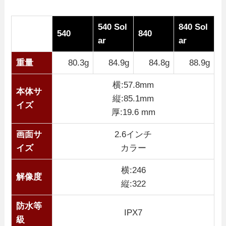
540 Sol
840 Sol
540
840
ar
ar
重量
80.3g
84.9g
84.8g
88.9g
横:57.8mm
本体サ
縦:85.1mm
イズ
厚:19.6 mm
画面サ
2.6インチ
イズ
カラー
横:246
解像度
縦:322
防水等
IPX7
級