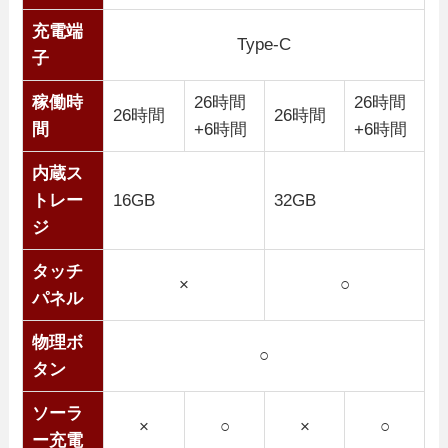
充電端
Type-C
子
稼働時
26時間
26時間
26時間
26時間
間
+6時間
+6時間
内蔵ス
トレー
16GB
32GB
ジ
タッチ
×
○
パネル
物理ボ
○
タン
ソーラ
×
○
×
○
ー充電