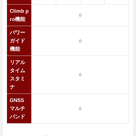
Climb p
○
ro機能
パワー
ガイド
○
機能
リアル
タイム
○
スタミ
ナ
GNSS
マルチ
○
バンド