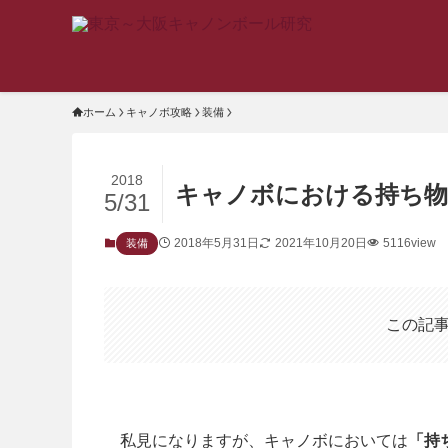
ホーム
キャノボ攻略
装備
2018
キャノボにおける持ち物
5/31
2018年5月31日
2021年10月20日
5116view
装備
この記
私見になりますが、キャノボにおいては
「持