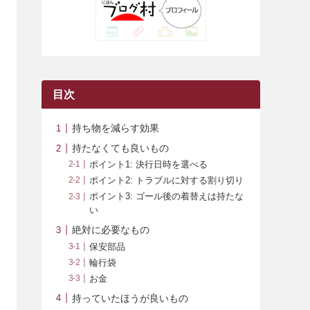
(42)
(7)
(7)
(23)
(20)
(3)
(4)
(5)
(7)
(1)
(24)
(8)
(8)
(8)
(15)
(2)
(10)
(1)
(2)
(4)
(3)
(37)
(11)
(9)
(6)
(5)
(6)
(2)
(3)
(7)
(25)
(9)
(9)
(6)
(1)
(12)
(9)
目次
(7)
(7)
(9)
(4)
(6)
持ち物を減らす効果
(7)
(15)
(10)
持たなくても良いもの
(9)
(21)
ポイント1: 決行日時を選べる
ポイント2: トラブルに対する割り切り
(8)
ポイント3: ゴール後の着替えは持たな
い
絶対に必要なもの
保安部品
輪行袋
お金
持っていたほうが良いもの