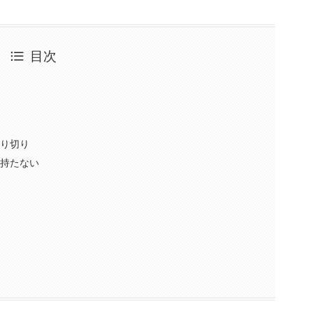
目次
割り切り
は持たない