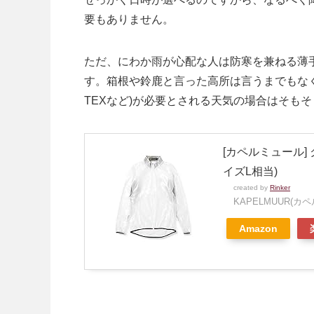
要もありません。
ただ、にわか雨が心配な人は防寒を兼ねる薄
す。箱根や鈴鹿と言った高所は言うまでもなく
TEXなど)が必要とされる天気の場合はそも
[カペルミュール] 
イズL相当)
created by
Rinker
KAPELMUUR(カ
Amazon