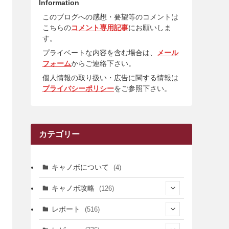
Information
このブログへの感想・要望等のコメントは
こちらの
コメント専用記事
にお願いしま
す。
プライベートな内容を含む場合は、
メール
フォーム
からご連絡下さい。
個人情報の取り扱い・広告に関する情報は
プライバシーポリシー
をご参照下さい。
カテゴリー
キャノボについて
(4)
キャノボ攻略
(126)
(39)
レポート
(516)
(12)
(36)
(34)