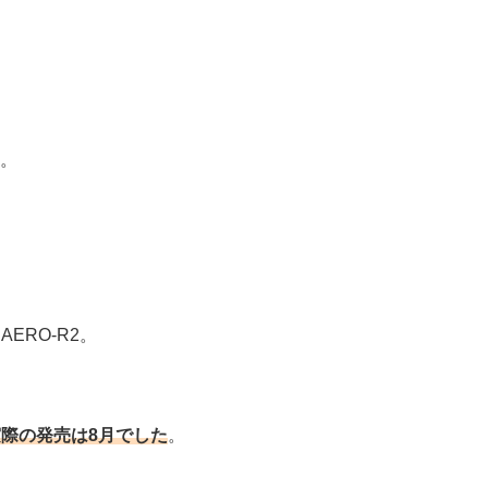
す。
ERO-R2。
際の発売は8月でした
。