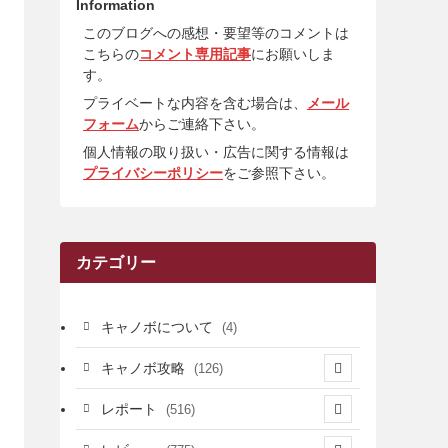
Information
このブログへの感想・要望等のコメントは
こちらの
コメント専用記事
にお願いしま
す。
プライベートな内容を含む場合は、
メール
フォーム
からご連絡下さい。
個人情報の取り扱い・広告に関する情報は
プライバシーポリシー
をご参照下さい。
カテゴリー
キャノボについて
(4)
キャノボ攻略
(126)
(39)
レポート
(516)
(12)
(36)
(34)