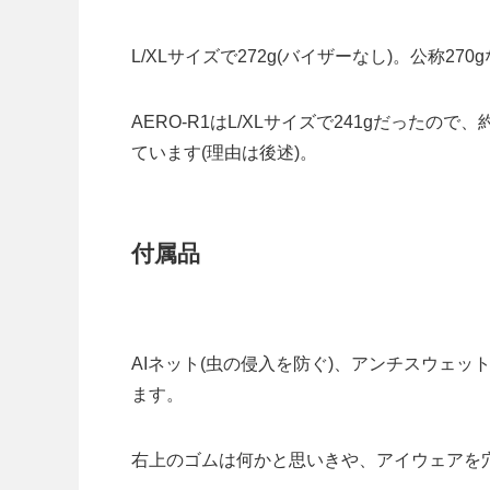
L/XLサイズで272g(バイザーなし)。公称2
AERO-R1はL/XLサイズで241gだった
ています(理由は後述)。
付属品
AIネット(虫の侵入を防ぐ)、アンチスウェッ
ます。
右上のゴムは何かと思いきや、アイウェアを