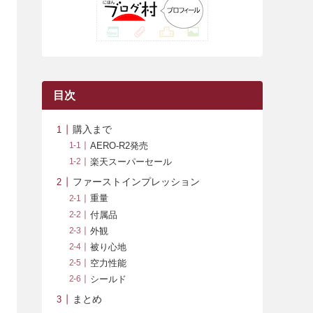
(42)
(7)
(7)
(23)
(20)
(3)
(4)
(5)
(7)
(1)
(24)
(8)
(8)
(8)
(15)
(2)
(10)
(1)
(2)
(4)
(3)
(37)
(11)
(9)
(6)
(5)
(6)
(2)
(3)
(7)
(25)
(9)
(9)
(6)
(1)
(12)
(9)
目次
(7)
(7)
(9)
(4)
(6)
購入まで
(7)
(15)
(10)
AERO-R2発売
楽天スーパーセール
(9)
(21)
ファーストインプレッション
(8)
重量
付属品
外観
被り心地
空力性能
シールド
まとめ