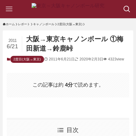
ホーム
レポート
キャノンボール
2度目(大阪→東京)
大阪→東京キャノンボール ①梅
2011
6/21
田新道→鈴鹿峠
2011年6月21日
2020年2月3日
4323view
2度目(大阪→東京)
この記事は約
4分
で読めます。
目次