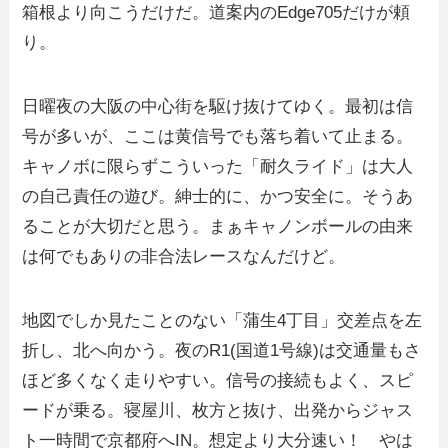
箱根より向こうだけだ。道案内のEdge705だけが頼
り。
日曜夜の大阪の中心街を駆け抜けてゆく。最初は信
号が多いが、ここは黄信号でも落ち着いて止まる。
キャノボに限らずこういった「耐久ライド」は大人
の自己責任の遊び。紳士的に、かつ安全に。そうあ
ることが大切だと思う。まぁキャノンボールの由来
は何でもありの非合法レースなんだけど。
地図でしか見たことのない「蒲生4丁目」交差点を左
折し、北へ向かう。夜のR1(国道1号線)は交通量もさ
ほど多くなく走りやすい。信号の接続もよく、スピ
ードが乗る。寝屋川、枚方と抜け、出発からジャス
ト一時間で京都府へIN。想定より大分速い！ やは