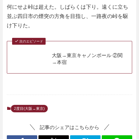
何にせよ峠は超えた。しばらくは下り。遠くに立ち
並ぶ四日市の煙突の方角を目指し、一路夜の峠を駆
け下りた。
次のエピソード
大阪→東京キャノンボール ②関
→本宿
2度目(大阪→東京)
記事のシェアはこちらから