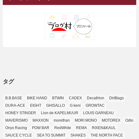
(25)
(15)
(10)
(5)
(11)
(2)
(8)
(15)
(41)
(10)
(1)
(2)
(1)
(1)
(3)
(2)
(1)
(35)
(10)
(9)
(10)
(10)
(2)
(4)
(1)
(3)
(47)
(6)
(8)
(39)
(42)
(7)
(7)
(23)
(20)
(3)
(4)
(5)
(7)
(1)
(24)
(8)
(8)
(8)
(15)
(2)
(10)
(1)
(2)
(4)
(3)
(37)
(11)
(9)
(6)
(5)
(6)
(2)
(3)
(7)
(25)
(9)
(9)
(6)
(1)
(12)
(9)
タグ
(7)
(7)
(9)
(4)
(6)
B.B.BASE
BIKE HAND
BTWIN
CADEX
Decathlon
DirtBags
(7)
(15)
(10)
DURA-ACE
EIGHT
GHISALLO
G keni
GROWTAC
(9)
HONEY STINGER
Lion de KAPELMUUR
LOUIS GARNEAU
(21)
MAVERISMO
MAXXON
morethan
MORI MONO
MOTOREX
Odlo
(8)
Onyx Racing
POW BAR
RedWhite
REMA
RIXEN&KAUL
SAUCE CYCLE
SEA TO SUMMIT
SHAKES
THE NORTH FACE