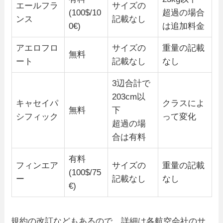
エールフラ
サイズの
(100$/10
超過の場合
ンス
記載なし
0€)
は追加料金
アエロフロ
サイズの
重量の記載
無料
ート
記載なし
なし
3辺合計で
203cm以
キャセイパ
クラスによ
無料
下
シフィック
って変化
超過の場
合は有料
有料
フィンエア
サイズの
重量の記載
(100$/75
ー
記載なし
なし
€)
規約の改訂などもあるので、詳細は各航空会社のサ