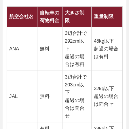
自転車の
大きさ制
航空会社名
重量制限
荷物料金
限
3辺合計で
292cm以
45kg以下
ANA
無料
下
超過の場合
超過の場
は有料
合は有料
3辺合計で
203cm以
32kg以下
下
JAL
無料
超過の場合
超過の場
は問合せ
合は問合
せ
有料
23kg以下