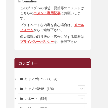
Information
このブログへの感想・要望等のコメントは
こちらの
コメント専用記事
にお願いしま
す。
プライベートな内容を含む場合は、
メール
フォーム
からご連絡下さい。
個人情報の取り扱い・広告に関する情報は
プライバシーポリシー
をご参照下さい。
カテゴリー
キャノボについて
(4)
キャノボ攻略
(126)
(39)
レポート
(516)
(12)
(36)
(34)