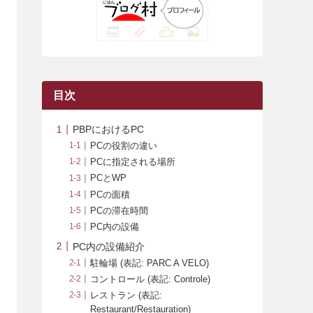
(42)
(7)
(7)
(23)
(20)
(3)
(4)
(5)
(7)
(1)
(24)
(8)
(8)
(8)
(15)
(2)
(10)
(1)
(2)
(4)
(3)
(37)
(11)
(9)
(6)
(5)
(6)
(2)
(3)
(7)
(25)
(9)
(9)
(6)
(1)
(12)
(9)
目次
(7)
(7)
(9)
(4)
(6)
PBPにおけるPC
(7)
(15)
(10)
PCの役割の違い
PCに指定される場所
(9)
(21)
PCとWP
(8)
PCの面積
PCの滞在時間
PC内の設備
PC内の設備紹介
駐輪場 (表記: PARC A VELO)
コントロール (表記: Controle)
レストラン (表記:
Restaurant/Restauration)