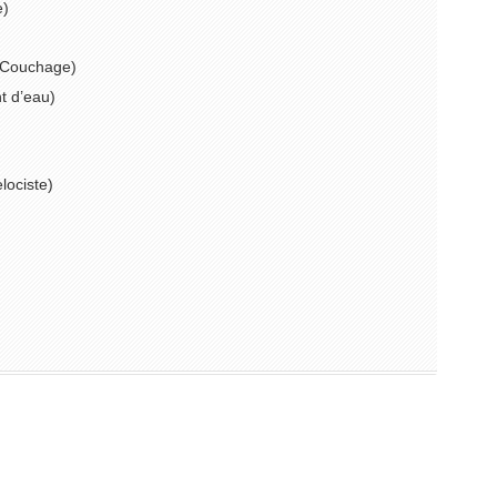
e)
 Couchage)
 d’eau)
ciste)