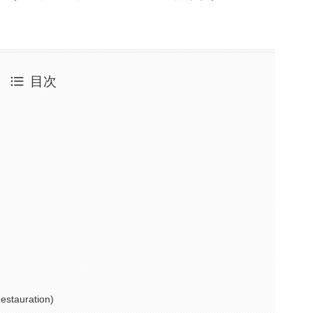
目次
tauration)