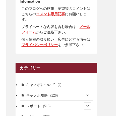
Information
このブログへの感想・要望等のコメントは
こちらの
コメント専用記事
にお願いしま
す。
プライベートな内容を含む場合は、
メール
フォーム
からご連絡下さい。
個人情報の取り扱い・広告に関する情報は
プライバシーポリシー
をご参照下さい。
カテゴリー
キャノボについて
(4)
キャノボ攻略
(126)
(39)
レポート
(516)
(12)
(36)
(34)