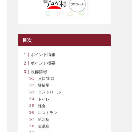
(42)
(7)
(7)
(23)
(20)
(3)
(4)
(5)
(7)
(1)
(24)
(8)
(8)
(8)
(15)
(2)
(10)
(1)
(2)
(4)
(3)
(37)
(11)
(9)
(6)
(5)
(6)
(2)
(3)
(7)
(25)
(9)
(9)
(6)
(1)
(12)
(9)
目次
(7)
(7)
(9)
(4)
(6)
ポイント情報
(7)
(15)
(10)
ポイント概要
(9)
(21)
設備情報
入口/出口
(8)
駐輪場
コントロール
トイレ
軽食
レストラン
給水所
仮眠所