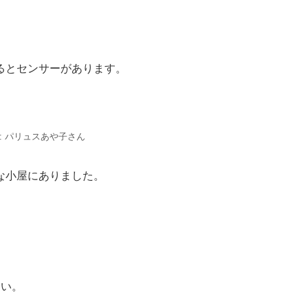
るとセンサーがあります。
: パリュスあや子さん
な小屋にありました。
さい。