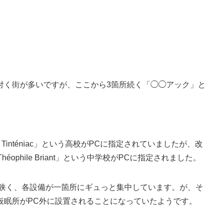
付く街が多いですが、ここから3箇所続く「◯◯アック」と
el Air Tinténiac」という高校がPCに指定されていましたが、改
Théophile Briant」という中学校がPCに指定されました。
が狭く、各設備が一箇所にギュっと集中しています。が、そ
仮眠所がPC外に設置されることになっていたようです。