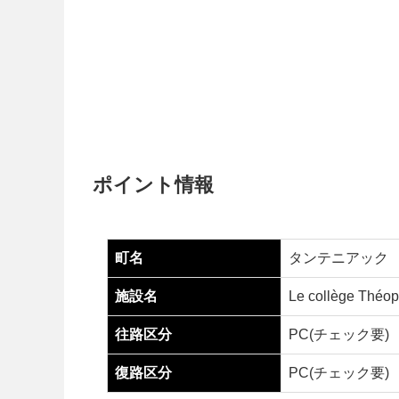
ポイント情報
町名
タンテニアック
施設名
Le collège Théo
往路区分
PC(チェック要)
復路区分
PC(チェック要)