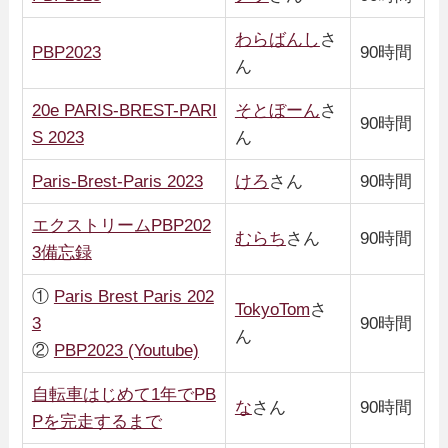
わらばんし
さ
PBP2023
90時間
ん
20e PARIS-BREST-PARI
そとぼーん
さ
90時間
S 2023
ん
Paris-Brest-Paris 2023
けろ
さん
90時間
エクストリームPBP202
むらち
さん
90時間
3備忘録
①
Paris Brest Paris 202
TokyoTom
さ
3
90時間
ん
②
PBP2023 (Youtube)
自転車はじめて1年でPB
な
さん
90時間
Pを完走するまで