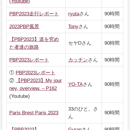
(Youtube)
PBP2023走行レポート
ryuta
さん
90時間
2023PBP風景
Tony
さん
90時間
【PBP2023】道を究め
セヤDさん
90時間
た者達の旅路
PBP2023レポート
カッチン
さん
90時間
①
PBP2023レポート
②
【PBP2023】My jour
YO-TA
さん
90時間
ney, overview. – P162
(Youtube)
33のひと。さ
Paris Brest Paris 2023
90時間
ん
【PBP2023】
Guran
さん
90時間