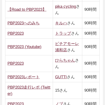
pika cycling
さ
【Road to PBP2023】
90時間
ん
PBP2023へのみち
キルハ
さん
90時間
PBP2023
トラップ
さん
90時間
ビチアモーレ
PBP2023 (Youtube)
90時間
浦和店
さん
ひらちゃん
さ
PBP2023
90時間
ん
PBP2023レポート
GUTTI
さん
90時間
PBP2023走行レポ (Twitt
15さん
90時間
er)
PBP2023
ノブ
さん
90時間