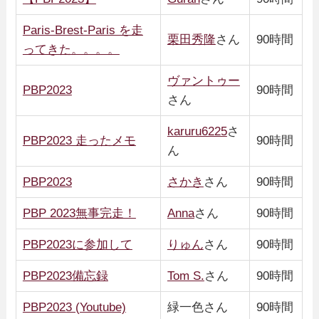
Paris-Brest-Paris を走
栗田秀隆
さん
90時間
ってきた。。。。
ヴァントゥー
PBP2023
90時間
さん
karuru6225‬
さ
PBP2023 走ったメモ
90時間
ん
PBP2023
さかき
さん
90時間
PBP 2023無事完走！
Anna
さん
90時間
PBP2023に参加して
りゅん
さん
90時間
PBP2023備忘録
Tom S.
さん
90時間
PBP2023 (Youtube)
緑一色さん
90時間