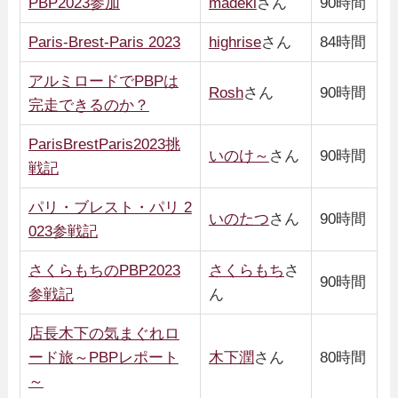
PBP2023参加
madeki
さん
90時間
Paris-Brest-Paris 2023
highrise
さん
84時間
アルミロードでPBPは
Rosh
さん
90時間
完走できるのか？
ParisBrestParis2023挑
いのけ～
さん
90時間
戦記
パリ・ブレスト・パリ 2
いのたつ
さん
90時間
023参戦記
さくらもちのPBP2023
さくらもち
さ
90時間
参戦記
ん
店長木下の気まぐれロ
ード旅～PBPレポート
木下潤
さん
80時間
～