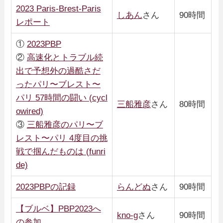
2023 Paris-Brest-Paris
しあん
さん
90時間
レポート
①
2023PBP
②
高速化とトラブル続
出で予想外の過酷さだ
ったパリ〜ブレスト〜
パリ 57時間の闘い (cycl
三船雅彦
さん
80時間
owired)
③
三船雅彦のパリ〜ブ
レスト〜パリ 4度目の挑
戦で掴んだものは (funri
de)
2023PBPの記録
らんどぬ
さん
90時間
【ブルベ】PBP2023へ
kno-g
さん
90時間
の参加