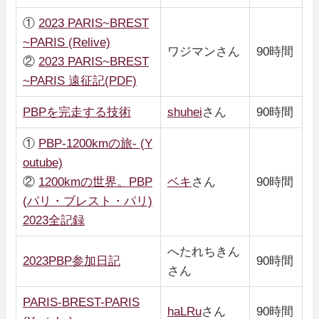
①
2023 PARIS~BREST
~PARIS (Relive)
ワジマンさん
90時間
②
2023 PARIS~BREST
~PARIS 遠征記(PDF)
PBPを完走する技術
shuhei
さん
90時間
①
PBP-1200kmの旅- (Y
outube)
②
1200kmの世界。PBP
ベキ
さん
90時間
(パリ・ブレスト・パリ)
2023全記録
へたれちきん
2023PBP参加日記
90時間
さん
PARIS-BREST-PARIS
haLRu
さん
90時間