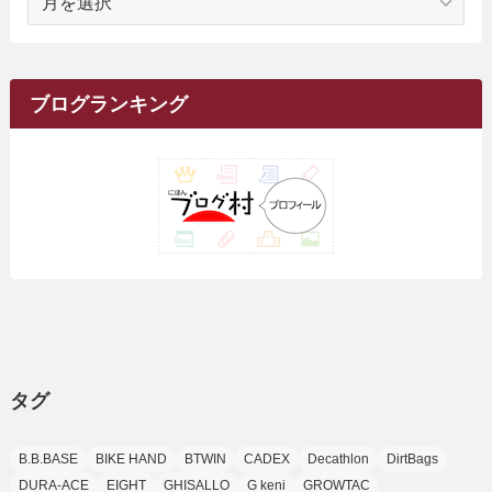
(10)
(1)
(10)
ー
(17)
(34)
(5)
(26)
(12)
(10)
(5)
(2)
(7)
(37)
(16)
(1)
(4)
(1)
(6)
(1)
(2)
(2)
(1)
(30)
(9)
(7)
(10)
カ
(9)
イ
(1)
(20)
(5)
(24)
(5)
(9)
(3)
(11)
(26)
(7)
(19)
(1)
(6)
(2)
(6)
(5)
(7)
(4)
(9)
(2)
(9)
ブ
ブログランキング
(1)
(25)
(15)
(10)
(5)
(11)
(2)
(8)
(15)
(41)
(10)
(1)
(2)
(1)
(1)
(3)
(2)
(1)
(35)
(10)
(9)
(10)
(10)
(2)
(4)
(1)
(3)
(47)
(6)
(8)
(39)
(42)
(7)
(7)
(23)
(20)
(3)
(4)
(5)
(7)
(1)
(24)
(8)
(8)
(8)
(15)
(2)
(10)
(1)
(2)
(4)
(3)
(37)
(11)
(9)
(6)
(5)
(6)
(2)
(3)
(7)
(25)
(9)
(9)
(6)
(1)
(12)
(9)
タグ
(7)
(7)
(9)
(4)
(6)
B.B.BASE
BIKE HAND
BTWIN
CADEX
Decathlon
DirtBags
(7)
(15)
(10)
DURA-ACE
EIGHT
GHISALLO
G keni
GROWTAC