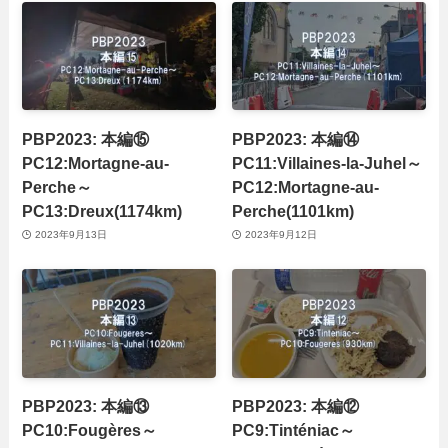
PBP2023: 本編⑮
PBP2023: 本編⑭
PC12:Mortagne-au-
PC11:Villaines-la-Juhel～
Perche～
PC12:Mortagne-au-
PC13:Dreux(1174km)
Perche(1101km)
2023年9月13日
2023年9月12日
PBP2023: 本編⑬
PBP2023: 本編⑫
PC10:Fougères～
PC9:Tinténiac～