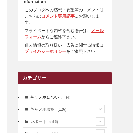
Information
このブログへの感想・要望等のコメントは
こちらの
コメント専用記事
にお願いしま
す。
プライベートな内容を含む場合は、
メール
フォーム
からご連絡下さい。
個人情報の取り扱い・広告に関する情報は
プライバシーポリシー
をご参照下さい。
カテゴリー
キャノボについて
(4)
キャノボ攻略
(126)
(39)
レポート
(516)
(12)
(36)
(34)