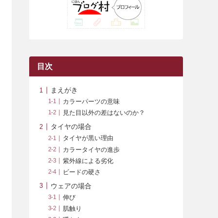
(42)
(7)
(7)
(23)
(20)
(3)
(4)
(5)
(7)
(1)
(24)
(8)
(8)
(8)
(15)
(2)
(10)
(1)
(2)
(4)
(3)
(37)
(11)
(9)
(6)
(5)
(6)
(2)
(3)
(7)
(25)
(9)
(9)
(6)
(1)
(12)
(9)
目次
(7)
(7)
(9)
(4)
(6)
まえがき
(7)
(15)
(10)
カラーパーツの意味
見た目以外の差はないのか？
(9)
(21)
タイヤの場合
(8)
タイヤが黒い理由
カラータイヤの進歩
紫外線による劣化
ビードの硬さ
ウェアの場合
伸び
肌触り