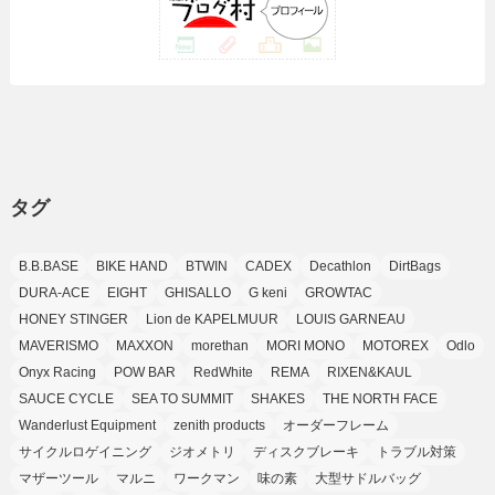
(39)
(42)
(7)
(7)
(23)
(20)
(3)
(4)
(5)
(7)
(1)
(24)
(8)
(8)
(8)
(15)
(2)
(10)
(1)
(2)
(4)
(3)
(37)
(11)
(9)
(6)
(5)
(6)
(2)
(3)
(7)
(25)
(9)
(9)
(6)
(1)
(12)
(9)
タグ
(7)
(7)
(9)
(4)
(6)
B.B.BASE
BIKE HAND
BTWIN
CADEX
Decathlon
DirtBags
(7)
(15)
(10)
DURA-ACE
EIGHT
GHISALLO
G keni
GROWTAC
(9)
HONEY STINGER
Lion de KAPELMUUR
LOUIS GARNEAU
(21)
MAVERISMO
MAXXON
morethan
MORI MONO
MOTOREX
Odlo
(8)
Onyx Racing
POW BAR
RedWhite
REMA
RIXEN&KAUL
SAUCE CYCLE
SEA TO SUMMIT
SHAKES
THE NORTH FACE
Wanderlust Equipment
zenith products
オーダーフレーム
サイクルロゲイニング
ジオメトリ
ディスクブレーキ
トラブル対策
マザーツール
マルニ
ワークマン
味の素
大型サドルバッグ