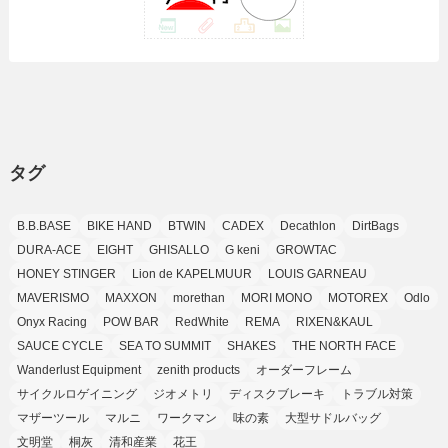
(42)
(7)
(7)
(23)
(20)
(3)
(4)
(5)
(7)
(1)
(24)
(8)
(8)
(8)
(15)
(2)
(10)
(1)
(2)
(4)
(3)
(37)
(11)
(9)
(6)
(5)
(6)
(2)
(3)
(7)
(25)
(9)
(9)
(6)
(1)
(12)
(9)
タグ
(7)
(7)
(9)
(4)
(6)
B.B.BASE
BIKE HAND
BTWIN
CADEX
Decathlon
DirtBags
(7)
(15)
(10)
DURA-ACE
EIGHT
GHISALLO
G keni
GROWTAC
(9)
HONEY STINGER
Lion de KAPELMUUR
LOUIS GARNEAU
(21)
MAVERISMO
MAXXON
morethan
MORI MONO
MOTOREX
Odlo
(8)
Onyx Racing
POW BAR
RedWhite
REMA
RIXEN&KAUL
SAUCE CYCLE
SEA TO SUMMIT
SHAKES
THE NORTH FACE
Wanderlust Equipment
zenith products
オーダーフレーム
サイクルロゲイニング
ジオメトリ
ディスクブレーキ
トラブル対策
マザーツール
マルニ
ワークマン
味の素
大型サドルバッグ
文明堂
桐灰
清和産業
花王