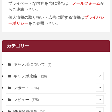
プライベートな内容を含む場合は、
メールフォーム
か
らご連絡下さい。
個人情報の取り扱い・広告に関する情報は
プライバシ
ーポリシー
をご参照下さい。
カテゴリー
キャノボについて
(4)
キャノボ攻略
(126)
(39)
レポート
(516)
(12)
(36)
(34)
レビュー
(775)
(17)
(12)
(5)
(371)
(7)
(161)
PBP関連情報
(94)