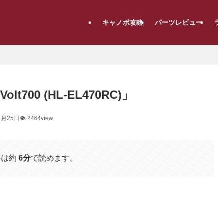
キャノボ攻略
パーツレビュー
t700 (HL-EL470RC)」
1月25日
2464view
事は約
6分
で読めます。