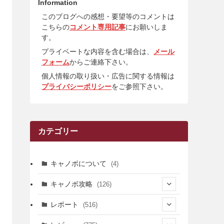
Information
このブログへの感想・要望等のコメントは
こちらの
コメント専用記事
にお願いしま
す。
プライベートな内容を含む場合は、
メール
フォーム
からご連絡下さい。
個人情報の取り扱い・広告に関する情報は
プライバシーポリシー
をご参照下さい。
カテゴリー
キャノボについて
(4)
キャノボ攻略
(126)
(39)
レポート
(516)
(12)
(36)
(34)