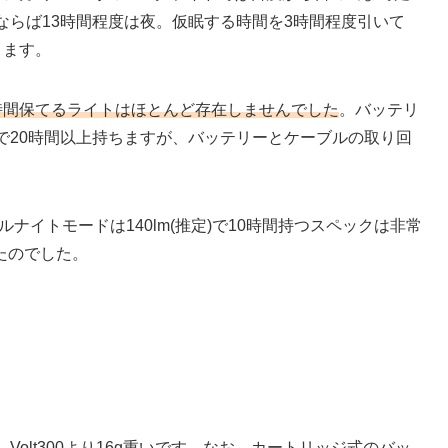
ならば13時間程度は夜。仮眠する時間を3時間程度引いて
ります。
時間保てるライトはほとんど存在しませんでした
。バッテリ
75lmで20時間以上持ちますが、バッテリーとケーブルの取り回
ルナイトモードは140lm(推定)で10時間持つスペックは非常
たのでした。
)。Volt300より16g重いです。なお、カートリッジ式のバッ