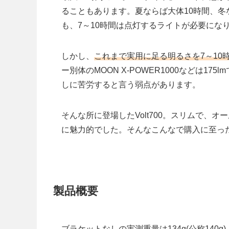
ることもあります。夏ならば大体10時間、冬
も、7～10時間は点灯するライトが必要にな
しかし、
これまで実用に足る明るさを7～10
ー別体のMOON X-POWER1000などは1
しに苦労すると言う弱点があります。
そんな所に登場したVolt700。スリムで、オー
に魅力的でした。そんなこんなで購入に至っ
製品概要
ブラケットなしの実測重量は134g(公称140g