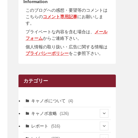
Information
このブログへの感想・要望等のコメントは
こちらの
コメント専用記事
にお願いしま
す。
プライベートな内容を含む場合は、
メール
フォーム
からご連絡下さい。
個人情報の取り扱い・広告に関する情報は
プライバシーポリシー
をご参照下さい。
カテゴリー
キャノボについて
(4)
キャノボ攻略
(126)
(39)
レポート
(516)
(12)
(36)
(34)