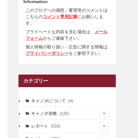
Information
このブログへの感想・要望等のコメントは
こちらの
コメント専用記事
にお願いしま
す。
プライベートな内容を含む場合は、
メール
フォーム
からご連絡下さい。
個人情報の取り扱い・広告に関する情報は
プライバシーポリシー
をご参照下さい。
カテゴリー
キャノボについて
(4)
キャノボ攻略
(126)
(39)
レポート
(516)
(12)
(36)
(34)