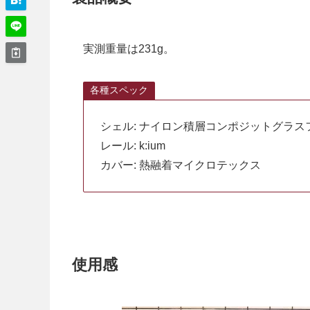
実測重量は231g。
各種スペック
シェル: ナイロン積層コンポジットグラスファ
レール: k:ium
カバー: 熱融着マイクロテックス
使用感