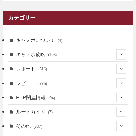
カテゴリー
キャノボについて
(4)
キャノボ攻略
(126)
(39)
レポート
(516)
(12)
(36)
(34)
レビュー
(775)
(17)
(12)
(5)
(371)
(7)
(161)
PBP関連情報
(94)
(3)
(3)
(4)
(14)
(111)
(9)
(258)
(6)
(4)
ルートガイド
(7)
(3)
(13)
(7)
(18)
(49)
(6)
(6)
(101)
(3)
(47)
(29)
(1)
その他
(507)
(2)
(9)
(16)
(27)
(11)
(4)
(8)
(8)
(20)
(34)
(2)
(31)
(5)