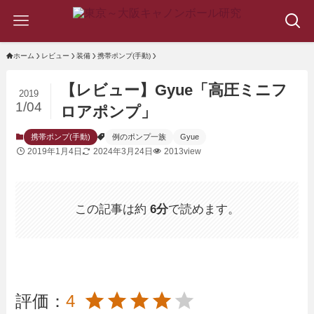
ホーム
レビュー
装備
携帯ポンプ(手動)
【レビュー】Gyue「高圧ミニフ
2019
1/04
ロアポンプ」
携帯ポンプ(手動)
例のポンプ一族
Gyue
2019年1月4日
2024年3月24日
2013view
この記事は約
6分
で読めます。
評価：
4