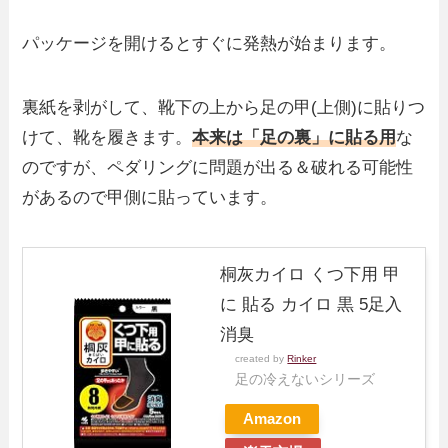
パッケージを開けるとすぐに発熱が始まります。
裏紙を剥がして、靴下の上から足の甲(上側)に貼りつ
けて、靴を履きます。
本来は「足の裏」に貼る用
な
のですが、ペダリングに問題が出る＆破れる可能性
があるので甲側に貼っています。
桐灰カイロ くつ下用 甲
に 貼る カイロ 黒 5足入
消臭
created by
Rinker
足の冷えないシリーズ
Amazon