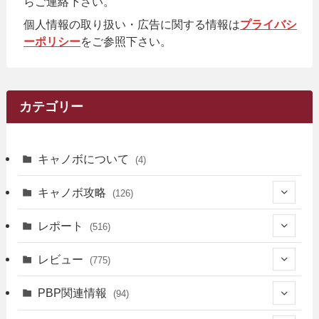
らご連絡下さい。
個人情報の取り扱い・広告に関する情報は
プライバシ
ーポリシー
をご参照下さい。
カテゴリー
キャノボについて
(4)
キャノボ攻略
(126)
(39)
レポート
(516)
(12)
(36)
(34)
レビュー
(775)
(17)
(12)
(5)
(371)
(7)
(161)
PBP関連情報
(94)
(3)
(3)
(4)