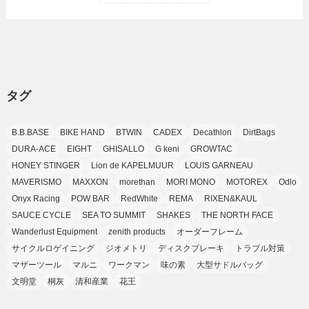
(24)
(8)
(8)
(8)
(15)
(2)
(10)
(1)
(2)
(4)
(3)
(37)
(11)
(9)
(6)
(5)
(6)
(2)
(3)
(7)
(25)
(9)
(9)
(6)
(1)
(12)
(9)
タグ
(7)
(7)
(9)
(4)
(6)
B.B.BASE
BIKE HAND
BTWIN
CADEX
Decathlon
DirtBags
(7)
(15)
(10)
DURA-ACE
EIGHT
GHISALLO
G keni
GROWTAC
(9)
HONEY STINGER
Lion de KAPELMUUR
LOUIS GARNEAU
(21)
MAVERISMO
MAXXON
morethan
MORI MONO
MOTOREX
Odlo
(8)
Onyx Racing
POW BAR
RedWhite
REMA
RIXEN&KAUL
SAUCE CYCLE
SEA TO SUMMIT
SHAKES
THE NORTH FACE
Wanderlust Equipment
zenith products
オーダーフレーム
サイクルロゲイニング
ジオメトリ
ディスクブレーキ
トラブル対策
マザーツール
マルニ
ワークマン
味の素
大型サドルバッグ
文明堂
桐灰
清和産業
花王