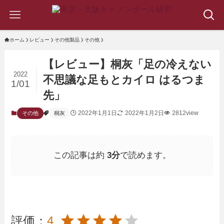
ホーム
レビュー
その他製品
その他
【レビュー】桐灰「足の冷えない
2022
不思議な足もとカイロ はるつま
1/01
先」
2022年1月1日
2022年1月2日
2812view
その他
桐灰
この記事は約
3分
で読めます。
評価：
4