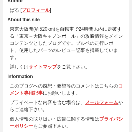
Author
ばる [
プロフィール
]
About this site
東京大阪間(約520km)を自転車で24時間以内に走破す
る「東京⇔大阪キャノンボール」の攻略情報をメイン
コンテンツとしたブログです。ブルベの走行レポー
ト、使用したパーツのレビュー記事も掲載していま
す。
詳しくは
サイトマップ
をご覧下さい。
Information
このブログへの感想・要望等のコメントはこちらの
コ
メント専用記事
にお願いします。
プライベートな内容を含む場合は、
メールフォーム
か
らご連絡下さい。
個人情報の取り扱い・広告に関する情報は
プライバシ
ーポリシー
をご参照下さい。