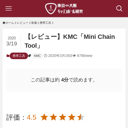
ホーム
レビュー
装備
携帯工具
【レビュー】KMC「Mini Chain
2020
3/19
Tool」
2020年3月19日
6790view
携帯工具
KMC
この記事は約
4分
で読めます。
評価：
4.5