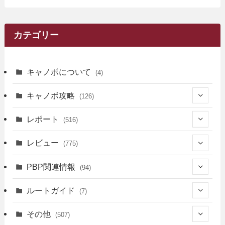
カテゴリー
キャノボについて
(4)
キャノボ攻略
(126)
(39)
レポート
(516)
(12)
(36)
(34)
レビュー
(775)
(17)
(12)
(5)
(371)
(7)
(161)
PBP関連情報
(94)
(3)
(3)
(4)
(14)
(111)
(9)
(258)
(6)
(4)
ルートガイド
(7)
(3)
(13)
(7)
(18)
(49)
(6)
(6)
(101)
(3)
(47)
(29)
(1)
その他
(507)