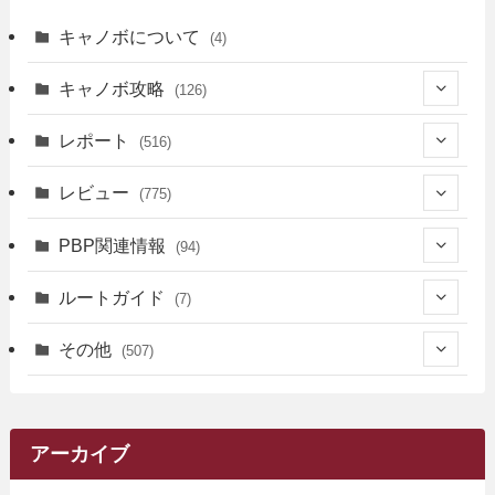
キャノボについて
(4)
キャノボ攻略
(126)
(39)
レポート
(516)
(12)
(36)
(34)
レビュー
(775)
(17)
(12)
(5)
(371)
(7)
(161)
PBP関連情報
(94)
(3)
(3)
(4)
(14)
(111)
(9)
(258)
(6)
(4)
ルートガイド
(7)
(3)
(13)
(7)
(18)
(49)
(6)
(6)
(101)
(3)
(47)
(29)
(1)
その他
(507)
(2)
(9)
(16)
(27)
(11)
(4)
(8)
(8)
(20)
(34)
(2)
(31)
(5)
(29)
(1)
(264)
(6)
(62)
(15)
(16)
(4)
(4)
(4)
(26)
(51)
(10)
(1)
(7)
(7)
(14)
(9)
(11)
(3)
(161)
アーカイブ
(1)
(14)
(5)
(10)
(15)
(17)
(6)
(4)
(1)
(2)
(16)
(68)
(1)
(14)
(21)
(7)
(9)
(27)
(2)
(12)
(1)
(18)