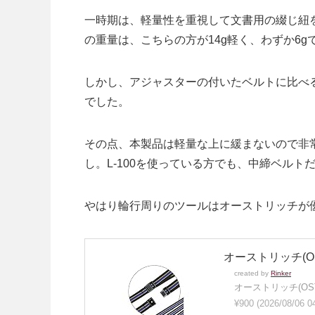
一時期は、軽量性を重視して文書用の綴じ紐
の重量は、こちらの方が14g軽く、わずか6g
しかし、アジャスターの付いたベルトに比べ
でした。
その点、本製品は軽量な上に緩まないので非
し。L-100を使っている方でも、中締ベル
やはり輪行周りのツールはオーストリッチが
オーストリッチ(OS
created by
Rinker
オーストリッチ(OST
¥900
(2026/08/06