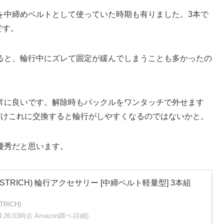
を中締めベルトとして使っていた時期も有りました。3本で
です。
ると、輪行中にズレて固定が緩んでしまうことも多かったの
常に良いです。解除時もバックルをワンタッチで外せます
トだけこれに交換すると輪行がしやすくなるのではないかと。
優秀だと思います。
TRICH) 輪行アクセサリー [中締ベルト軽量型] 3本組
RICH)
 04:26:03時点 Amazon調べ-
詳細)