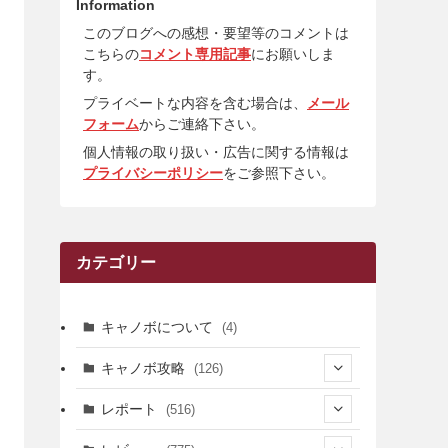
Information
このブログへの感想・要望等のコメントは
こちらの
コメント専用記事
にお願いしま
す。
プライベートな内容を含む場合は、
メール
フォーム
からご連絡下さい。
個人情報の取り扱い・広告に関する情報は
プライバシーポリシー
をご参照下さい。
カテゴリー
キャノボについて
(4)
キャノボ攻略
(126)
(39)
レポート
(516)
(12)
(36)
(34)