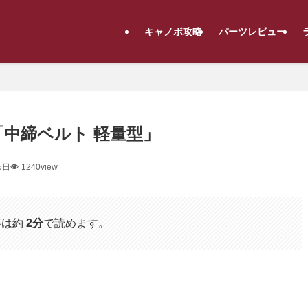
キャノボ攻略
パーツレビュー
H「中締ベルト 軽量型」
5日
1240view
事は約
2分
で読めます。