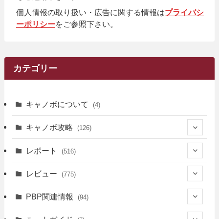
個人情報の取り扱い・広告に関する情報は
プライバシ
ーポリシー
をご参照下さい。
カテゴリー
キャノボについて
(4)
キャノボ攻略
(126)
(39)
レポート
(516)
(12)
(36)
(34)
レビュー
(775)
(17)
(12)
(5)
(371)
(7)
(161)
PBP関連情報
(94)
(3)
(3)
(4)
(14)
(111)
(9)
(258)
(6)
(4)