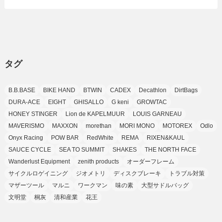
(24)
(8)
(8)
(8)
(15)
(2)
(10)
(1)
(2)
(4)
(3)
(37)
(11)
(9)
(6)
(5)
(6)
(2)
(3)
(7)
(25)
(9)
(9)
(6)
(1)
(12)
(9)
タグ
(7)
(7)
(9)
(4)
(6)
B.B.BASE
BIKE HAND
BTWIN
CADEX
Decathlon
DirtBags
(7)
(15)
(10)
DURA-ACE
EIGHT
GHISALLO
G keni
GROWTAC
(9)
HONEY STINGER
Lion de KAPELMUUR
LOUIS GARNEAU
(21)
MAVERISMO
MAXXON
morethan
MORI MONO
MOTOREX
Odlo
(8)
Onyx Racing
POW BAR
RedWhite
REMA
RIXEN&KAUL
SAUCE CYCLE
SEA TO SUMMIT
SHAKES
THE NORTH FACE
Wanderlust Equipment
zenith products
オーダーフレーム
サイクルロゲイニング
ジオメトリ
ディスクブレーキ
トラブル対策
マザーツール
マルニ
ワークマン
味の素
大型サドルバッグ
文明堂
桐灰
清和産業
花王